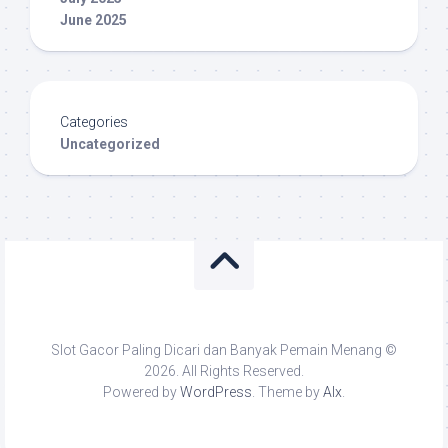
June 2025
Categories
Uncategorized
Slot Gacor Paling Dicari dan Banyak Pemain Menang ©
2026. All Rights Reserved.
Powered by
WordPress
. Theme by
Alx
.