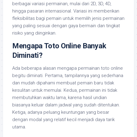
berbagai variasi permainan, mulai dari 2D, 3D, 4D,
hingga pasaran internasional. Variasi ini memberikan
fleksibilitas bagi pemain untuk memilih jenis permainan
yang paling sesuai dengan gaya bermain dan tingkat
risiko yang diinginkan.
Mengapa Toto Online Banyak
Diminati?
Ada beberapa alasan mengapa permainan toto online
begitu diminati. Pertama, tampilannya yang sederhana
dan mudah dipahami membuat pemain baru tidak
kesulitan untuk memulai. Kedua, permainan ini tidak
membutuhkan waktu lama, karena hasil undian
biasanya keluar dalam jadwal yang sudah ditentukan.
Ketiga, adanya peluang keuntungan yang besar
dengan modal yang relatif kecil menjadi daya tarik
utama.