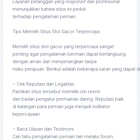
Layanan pelanggan yang responsif dan profesional
menunjukkan bahwa situs ini peduli
terhadap pengalaman pemain.
Tips Memilih Situs Slot Gacor Terpercaya
Memilih situs slot gacor yang terpercaya sangat
penting agar pengalaman bermain dapat berlangsung
dengan aman dan menyenangkan tanpa
risiko penipuan. Berikut adalah beberapa saran yang dapat dii
– Cek Reputasi dan Legalitas
Pastikan situs tersebut memiliki izin resmi
dari badan pengatur permainan daring. Reputasi baik
di kalangan para pemain juga menjadi indikator
kepercayaan.
– Baca Ulasan dan Testimoni
Cari tahu pengalaman pemain lain melalui forum,