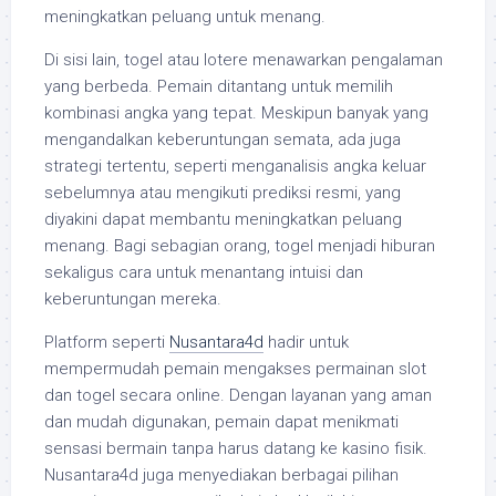
meningkatkan peluang untuk menang.
Di sisi lain, togel atau lotere menawarkan pengalaman
yang berbeda. Pemain ditantang untuk memilih
kombinasi angka yang tepat. Meskipun banyak yang
mengandalkan keberuntungan semata, ada juga
strategi tertentu, seperti menganalisis angka keluar
sebelumnya atau mengikuti prediksi resmi, yang
diyakini dapat membantu meningkatkan peluang
menang. Bagi sebagian orang, togel menjadi hiburan
sekaligus cara untuk menantang intuisi dan
keberuntungan mereka.
Platform seperti
Nusantara4d
hadir untuk
mempermudah pemain mengakses permainan slot
dan togel secara online. Dengan layanan yang aman
dan mudah digunakan, pemain dapat menikmati
sensasi bermain tanpa harus datang ke kasino fisik.
Nusantara4d juga menyediakan berbagai pilihan