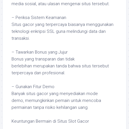
media sosial, atau ulasan mengenai situs tersebut.
– Periksa Sistem Keamanan
Situs gacor yang terpercaya biasanya menggunakan
teknologi enkripsi SSL guna melindungi data dan
transaksi.
– Tawarkan Bonus yang Jujur
Bonus yang transparan dan tidak
berlebihan merupakan tanda bahwa situs tersebut
terpercaya dan profesional.
– Gunakan Fitur Demo
Banyak situs gacor yang menyediakan mode
demo, memungkinkan pemain untuk mencoba
permainan tanpa risiko kehilangan uang.
Keuntungan Bermain di Situs Slot Gacor