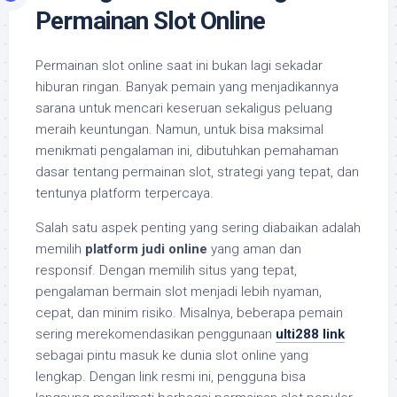
Permainan Slot Online
Permainan slot online saat ini bukan lagi sekadar
hiburan ringan. Banyak pemain yang menjadikannya
sarana untuk mencari keseruan sekaligus peluang
meraih keuntungan. Namun, untuk bisa maksimal
menikmati pengalaman ini, dibutuhkan pemahaman
dasar tentang permainan slot, strategi yang tepat, dan
tentunya platform terpercaya.
Salah satu aspek penting yang sering diabaikan adalah
memilih
platform judi online
yang aman dan
responsif. Dengan memilih situs yang tepat,
pengalaman bermain slot menjadi lebih nyaman,
cepat, dan minim risiko. Misalnya, beberapa pemain
sering merekomendasikan penggunaan
ulti288 link
sebagai pintu masuk ke dunia slot online yang
lengkap. Dengan link resmi ini, pengguna bisa