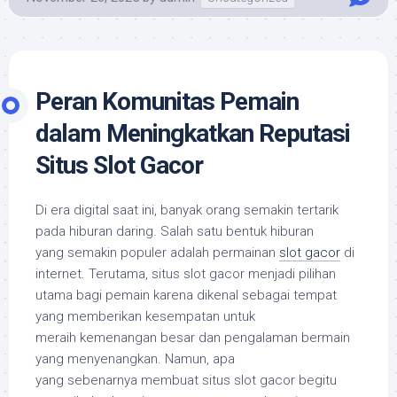
Peran Komunitas Pemain
dalam Meningkatkan Reputasi
Situs Slot Gacor
Di era digital saat ini, banyak orang semakin tertarik
pada hiburan daring. Salah satu bentuk hiburan
yang semakin populer adalah permainan
slot gacor
di
internet. Terutama, situs slot gacor menjadi pilihan
utama bagi pemain karena dikenal sebagai tempat
yang memberikan kesempatan untuk
meraih kemenangan besar dan pengalaman bermain
yang menyenangkan. Namun, apa
yang sebenarnya membuat situs slot gacor begitu