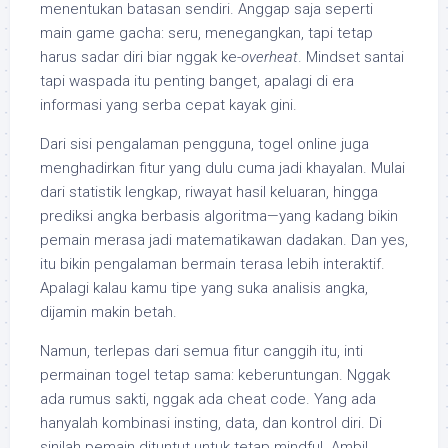
menentukan batasan sendiri. Anggap saja seperti
main game gacha: seru, menegangkan, tapi tetap
harus sadar diri biar nggak ke-
overheat
. Mindset santai
tapi waspada itu penting banget, apalagi di era
informasi yang serba cepat kayak gini.
Dari sisi pengalaman pengguna, togel online juga
menghadirkan fitur yang dulu cuma jadi khayalan. Mulai
dari statistik lengkap, riwayat hasil keluaran, hingga
prediksi angka berbasis algoritma—yang kadang bikin
pemain merasa jadi matematikawan dadakan. Dan yes,
itu bikin pengalaman bermain terasa lebih interaktif.
Apalagi kalau kamu tipe yang suka analisis angka,
dijamin makin betah.
Namun, terlepas dari semua fitur canggih itu, inti
permainan togel tetap sama: keberuntungan. Nggak
ada rumus sakti, nggak ada cheat code. Yang ada
hanyalah kombinasi insting, data, dan kontrol diri. Di
sinilah pemain dituntut untuk tetap mindful. Ambil