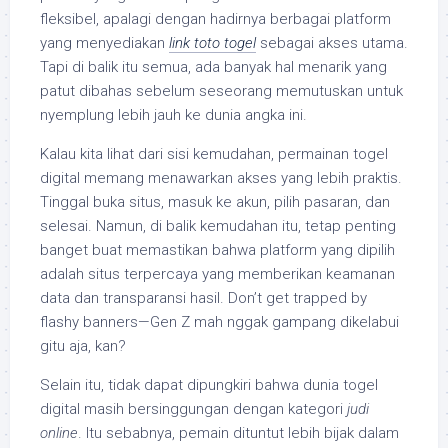
fleksibel, apalagi dengan hadirnya berbagai platform
yang menyediakan
link toto togel
sebagai akses utama.
Tapi di balik itu semua, ada banyak hal menarik yang
patut dibahas sebelum seseorang memutuskan untuk
nyemplung lebih jauh ke dunia angka ini.
Kalau kita lihat dari sisi kemudahan, permainan togel
digital memang menawarkan akses yang lebih praktis.
Tinggal buka situs, masuk ke akun, pilih pasaran, dan
selesai. Namun, di balik kemudahan itu, tetap penting
banget buat memastikan bahwa platform yang dipilih
adalah situs terpercaya yang memberikan keamanan
data dan transparansi hasil. Don’t get trapped by
flashy banners—Gen Z mah nggak gampang dikelabui
gitu aja, kan?
Selain itu, tidak dapat dipungkiri bahwa dunia togel
digital masih bersinggungan dengan kategori
judi
online
. Itu sebabnya, pemain dituntut lebih bijak dalam