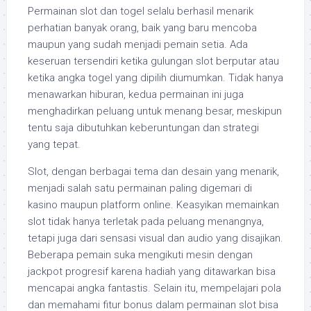
Permainan slot dan togel selalu berhasil menarik
perhatian banyak orang, baik yang baru mencoba
maupun yang sudah menjadi pemain setia. Ada
keseruan tersendiri ketika gulungan slot berputar atau
ketika angka togel yang dipilih diumumkan. Tidak hanya
menawarkan hiburan, kedua permainan ini juga
menghadirkan peluang untuk menang besar, meskipun
tentu saja dibutuhkan keberuntungan dan strategi
yang tepat.
Slot, dengan berbagai tema dan desain yang menarik,
menjadi salah satu permainan paling digemari di
kasino maupun platform online. Keasyikan memainkan
slot tidak hanya terletak pada peluang menangnya,
tetapi juga dari sensasi visual dan audio yang disajikan.
Beberapa pemain suka mengikuti mesin dengan
jackpot progresif karena hadiah yang ditawarkan bisa
mencapai angka fantastis. Selain itu, mempelajari pola
dan memahami fitur bonus dalam permainan slot bisa