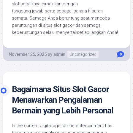
slot sebaiknya dimainkan dengan
tanggung jawab serta sebagai sarana hiburan
semata. Semoga Anda beruntung saat mencoba
peruntungan di situs slot gacor dan semoga
keberuntungan selalu menyertai setiap langkah Anda!
November 25, 2025
by
admin
Uncategorized
0
Bagaimana Situs Slot Gacor
Menawarkan Pengalaman
Bermain yang Lebih Personal
In the current digital age, online entertainment has
become increasingly popular among numerous