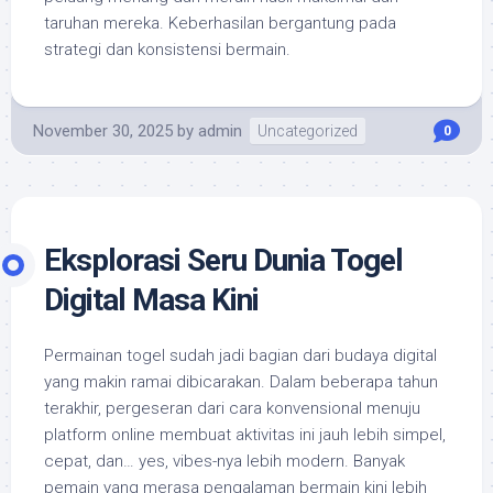
taruhan mereka. Keberhasilan bergantung pada
strategi dan konsistensi bermain.
November 30, 2025
by
admin
Uncategorized
0
Eksplorasi Seru Dunia Togel
Digital Masa Kini
Permainan togel sudah jadi bagian dari budaya digital
yang makin ramai dibicarakan. Dalam beberapa tahun
terakhir, pergeseran dari cara konvensional menuju
platform online membuat aktivitas ini jauh lebih simpel,
cepat, dan… yes, vibes-nya lebih modern. Banyak
pemain yang merasa pengalaman bermain kini lebih