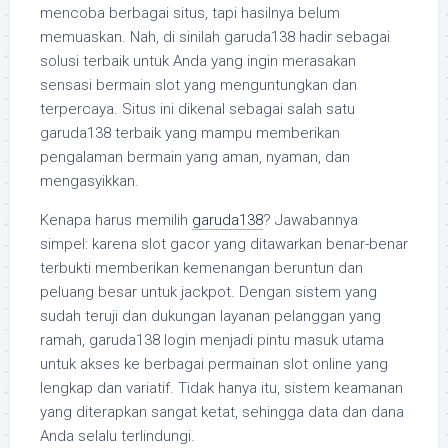
mencoba berbagai situs, tapi hasilnya belum
memuaskan. Nah, di sinilah garuda138 hadir sebagai
solusi terbaik untuk Anda yang ingin merasakan
sensasi bermain slot yang menguntungkan dan
terpercaya. Situs ini dikenal sebagai salah satu
garuda138 terbaik yang mampu memberikan
pengalaman bermain yang aman, nyaman, dan
mengasyikkan.
Kenapa harus memilih
garuda138
? Jawabannya
simpel: karena slot gacor yang ditawarkan benar-benar
terbukti memberikan kemenangan beruntun dan
peluang besar untuk jackpot. Dengan sistem yang
sudah teruji dan dukungan layanan pelanggan yang
ramah, garuda138 login menjadi pintu masuk utama
untuk akses ke berbagai permainan slot online yang
lengkap dan variatif. Tidak hanya itu, sistem keamanan
yang diterapkan sangat ketat, sehingga data dan dana
Anda selalu terlindungi.