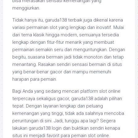
bisa merasakan sensasi kemenangan yang
menggiurkan.
Tidak hanya itu, garuda138 terbaik juga dikenal karena
variasi permainan slot yang lengkap dan inovatif. Mulai
dari tema klasik hingga modern, semuanya tersedia
lengkap dengan fitur-fitur menarik yang membuat
permainan semakin seru dan menguntungkan. Dengan
begitu, suasana bermain jadi tidak monoton dan tetap
menantang. Rasakan sendiri sensasi bermain di situs
yang benar-benar gacor dan mampu memenuhi
harapan para pemain.
Bagi Anda yang sedang mencari platform slot online
terpercaya sekaligus gacor, garuda138 adalah pilihan
tepat. Dengan layanan lengkap dan peluang
kemenangan yang tinggi, tidak ada salahnya mencoba
peruntungan di sini. Jadi, tunggu apa lagi? Segera
lakukan garuda138 login dan buktikan sendiri kenapa
situs ini menjadi favorit para pemain slot online.