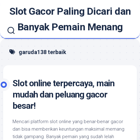
Skip
Slot Gacor Paling Dicari dan
to
content
Banyak Pemain Menang
garuda138 terbaik
Slot online terpercaya, main
mudah dan peluang gacor
besar!
Mencari platform slot online yang benar-benar gacor
dan bisa memberikan keuntungan maksimal memang
tidak gampang. Banyak pemain yang sudah lelah