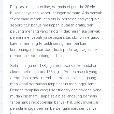
Bagi pecinta slot online, bermain di garuda138 slot
bukan hanya soal keberuntungan semata. Ada banyak
faktor yang membuat situs ini berbeda dari yang lain,
seperti fitur bonus melimpah, putaran gratis, dan
peluang menang yang tinggi. Tidak heran jika banyak
pemain menyebutnya sebagai situs slot online gacor
karena memang terbukti sering memberikan
kemenangan besar. Jadi, tidak perlu ragu lagi untuk
mencoba keberuntungan di sini.
Selain itu, garuda138 juga menawarkan kemudahan
akses melalui garuda138 login. Proses masuk yang
cepat dan simpel membuat pemain bisa langsung
menikmati permainan tanpa harus menunggu lama.
Dengan tampilan yang user-friendly dan navigasi yang
mudah dipahami, siapa saja bisa langsung bermain
tanpa harus repot belajar banyak hal. Jadi, mulai dari
pemula hingga pemain berpengalaman, semuanya