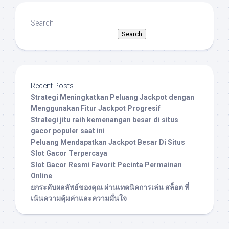
Search
Search
Recent Posts
Strategi Meningkatkan Peluang Jackpot dengan
Menggunakan Fitur Jackpot Progresif
Strategi jitu raih kemenangan besar di situs
gacor populer saat ini
Peluang Mendapatkan Jackpot Besar Di Situs
Slot Gacor Terpercaya
Slot Gacor Resmi Favorit Pecinta Permainan
Online
ยกระดับผลลัพธ์ของคุณ ผ่านเทคนิคการเล่น สล็อต ที่
เน้นความคุ้มค่าและความมั่นใจ