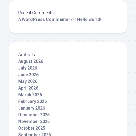
Recent Comments
A WordPress Commenter
on
Hello world!
Archives
August 2026
July 2026
June 2026
May 2026
April 2026
March 2026
February 2026
January 2026
December 2025
November 2025
October 2025
September 2025