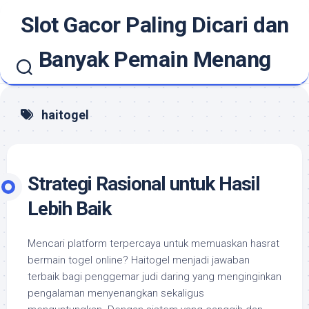
Skip
Slot Gacor Paling Dicari dan
to
content
Banyak Pemain Menang
haitogel
Strategi Rasional untuk Hasil
Lebih Baik
Mencari platform terpercaya untuk memuaskan hasrat
bermain togel online? Haitogel menjadi jawaban
terbaik bagi penggemar judi daring yang menginginkan
pengalaman menyenangkan sekaligus