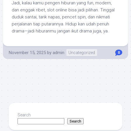
Jadi, kalau kamu pengen hiburan yang fun, modern,
dan enggak ribet, slot online bisa jadi pilihan. Tinggal
duduk santai, tarik napas, pencet spin, dan nikmati
perjalanan tiap putarannya. Hidup kan udah penuh
drama—jadi hiburanmu jangan ikut drama juga, ya.
November 15, 2025
by
admin
Uncategorized
0
Search
Search