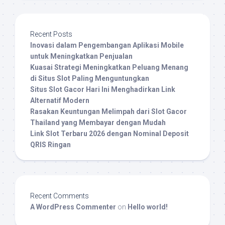
Recent Posts
Inovasi dalam Pengembangan Aplikasi Mobile
untuk Meningkatkan Penjualan
Kuasai Strategi Meningkatkan Peluang Menang
di Situs Slot Paling Menguntungkan
Situs Slot Gacor Hari Ini Menghadirkan Link
Alternatif Modern
Rasakan Keuntungan Melimpah dari Slot Gacor
Thailand yang Membayar dengan Mudah
Link Slot Terbaru 2026 dengan Nominal Deposit
QRIS Ringan
Recent Comments
A WordPress Commenter
on
Hello world!