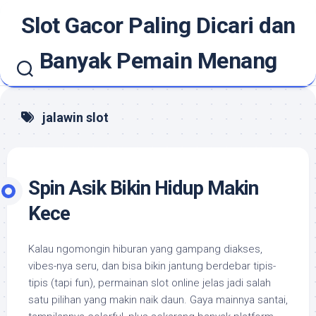
Skip
Slot Gacor Paling Dicari dan
to
content
Banyak Pemain Menang
jalawin slot
Spin Asik Bikin Hidup Makin
Kece
Kalau ngomongin hiburan yang gampang diakses,
vibes-nya seru, dan bisa bikin jantung berdebar tipis-
tipis (tapi fun), permainan slot online jelas jadi salah
satu pilihan yang makin naik daun. Gaya mainnya santai,