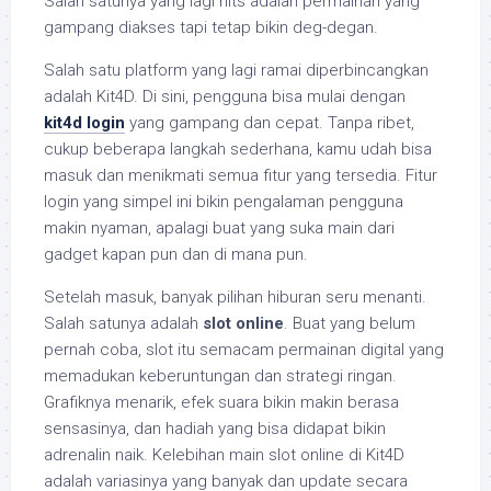
Salah satunya yang lagi hits adalah permainan yang
gampang diakses tapi tetap bikin deg-degan.
Salah satu platform yang lagi ramai diperbincangkan
adalah Kit4D. Di sini, pengguna bisa mulai dengan
kit4d login
yang gampang dan cepat. Tanpa ribet,
cukup beberapa langkah sederhana, kamu udah bisa
masuk dan menikmati semua fitur yang tersedia. Fitur
login yang simpel ini bikin pengalaman pengguna
makin nyaman, apalagi buat yang suka main dari
gadget kapan pun dan di mana pun.
Setelah masuk, banyak pilihan hiburan seru menanti.
Salah satunya adalah
slot online
. Buat yang belum
pernah coba, slot itu semacam permainan digital yang
memadukan keberuntungan dan strategi ringan.
Grafiknya menarik, efek suara bikin makin berasa
sensasinya, dan hadiah yang bisa didapat bikin
adrenalin naik. Kelebihan main slot online di Kit4D
adalah variasinya yang banyak dan update secara