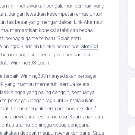
s resmi ini menawarkan pengalaman bermain yang
an. Jangan lewatkan kesempatan emas untuk
unitas besar yang mengandalkan Link Alternatif
ama, memastikan koneksi stabil dan bebas
i berbagai game terbaru. Salah satu
Winning303 adalah koleksi permainan
Slot303
rbarui setiap hari, menjanjikan sensasi baru
elalui Winning303 Login.
ne terbaik, Winning303 menyediakan berbagai
arik yang mampu memenuhi semua selera
klasik hingga yang paling canggih, semuanya
rm terpercaya. Jangan ragu untuk melakukan
mati bonus menarik serta promosi eksklusif
s melalui website resmi mereka. Keamanan data
rioritas utama, sehingga setiap pengguna
lakukan deposit maupun penarikan dana. Situs