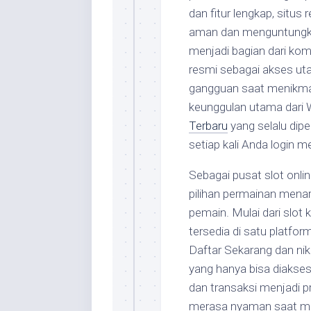
dan fitur lengkap, situ
aman dan menguntungk
menjadi bagian dari kom
resmi sebagai akses ut
gangguan saat menikmat
keunggulan utama dari 
Terbaru
yang selalu dipe
setiap kali Anda login m
Sebagai pusat slot onli
pilihan permainan men
pemain. Mulai dari slot 
tersedia di satu platfo
Daftar Sekarang dan nik
yang hanya bisa diakse
dan transaksi menjadi p
merasa nyaman saat me