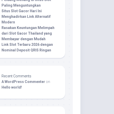
Paling Menguntungkan
Situs Slot Gacor Hari Ini
Menghadirkan Link Alternatif
Modern
Rasakan Keuntungan Melimpah
dari Slot Gacor Thailand yang
Membayar dengan Mudah
Link Slot Terbaru 2026 dengan
Nominal Deposit QRIS Ringan
Recent Comments
A WordPress Commenter
on
Hello world!