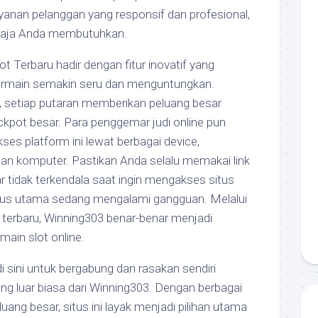
layanan pelanggan yang responsif dan profesional,
saja Anda membutuhkan.
ot Terbaru hadir dengan fitur inovatif yang
ermain semakin seru dan menguntungkan.
i, setiap putaran memberikan peluang besar
pot besar. Para penggemar judi online pun
s platform ini lewat berbagai device,
n komputer. Pastikan Anda selalu memakai link
ar tidak terkendala saat ingin mengakses situs
itus utama sedang mengalami gangguan. Melalui
e terbaru, Winning303 benar-benar menjadi
main slot online.
 di sini untuk bergabung dan rasakan sendiri
g luar biasa dari Winning303. Dengan berbagai
ang besar, situs ini layak menjadi pilihan utama