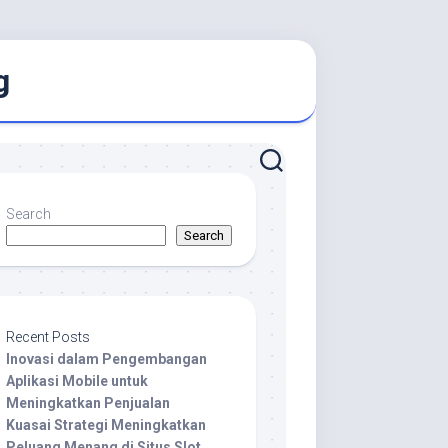
g
Search
Search
Recent Posts
Inovasi dalam Pengembangan
Aplikasi Mobile untuk
Meningkatkan Penjualan
Kuasai Strategi Meningkatkan
Peluang Menang di Situs Slot