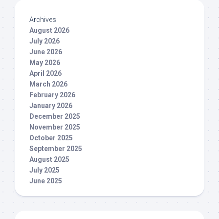
Archives
August 2026
July 2026
June 2026
May 2026
April 2026
March 2026
February 2026
January 2026
December 2025
November 2025
October 2025
September 2025
August 2025
July 2025
June 2025