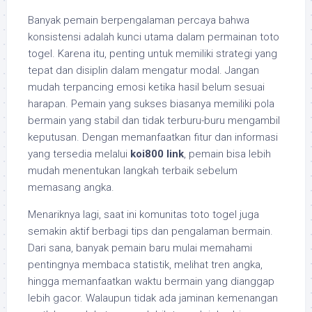
Banyak pemain berpengalaman percaya bahwa
konsistensi adalah kunci utama dalam permainan toto
togel. Karena itu, penting untuk memiliki strategi yang
tepat dan disiplin dalam mengatur modal. Jangan
mudah terpancing emosi ketika hasil belum sesuai
harapan. Pemain yang sukses biasanya memiliki pola
bermain yang stabil dan tidak terburu-buru mengambil
keputusan. Dengan memanfaatkan fitur dan informasi
yang tersedia melalui
koi800 link
, pemain bisa lebih
mudah menentukan langkah terbaik sebelum
memasang angka.
Menariknya lagi, saat ini komunitas toto togel juga
semakin aktif berbagi tips dan pengalaman bermain.
Dari sana, banyak pemain baru mulai memahami
pentingnya membaca statistik, melihat tren angka,
hingga memanfaatkan waktu bermain yang dianggap
lebih gacor. Walaupun tidak ada jaminan kemenangan