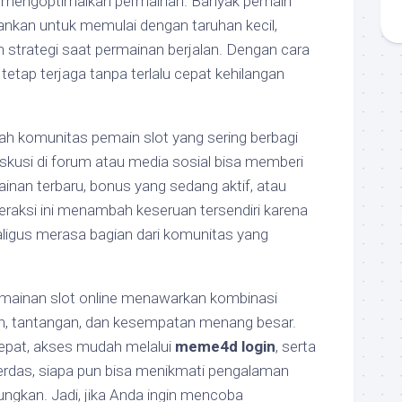
mengoptimalkan permainan. Banyak pemain
kan untuk memulai dengan taruhan kecil,
strategi saat permainan berjalan. Dengan cara
tetap terjaga tanpa terlalu cepat kehilangan
lah komunitas pemain slot yang sering berbagi
skusi di forum atau media sosial bisa memberi
nan terbaru, bonus yang sedang aktif, atau
nteraksi ini menambah keseruan tersendiri karena
aligus merasa bagian dari komunitas yang
rmainan slot online menawarkan kombinasi
n, tantangan, dan kesempatan menang besar.
epat, akses mudah melalui
meme4d login
, serta
cerdas, siapa pun bisa menikmati pengalaman
ngkan. Jadi, jika Anda ingin mencoba