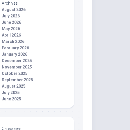
Archives
August 2026
July 2026
June 2026
May 2026
April 2026
March 2026
February 2026
January 2026
December 2025
November 2025
October 2025
September 2025
August 2025
July 2025
June 2025
Categories