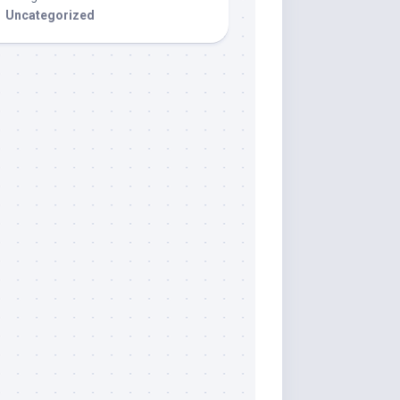
Uncategorized