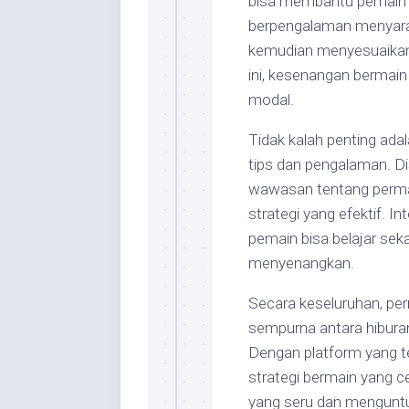
bisa membantu pemain 
berpengalaman menyaran
kemudian menyesuaikan 
ini, kesenangan bermain 
modal.
Tidak kalah penting ada
tips dan pengalaman. Di
wawasan tentang permai
strategi yang efektif. I
pemain bisa belajar sek
menyenangkan.
Secara keseluruhan, pe
sempurna antara hibura
Dengan platform yang t
strategi bermain yang 
yang seru dan menguntu