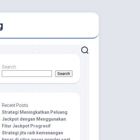
g
Search
Search
Recent Posts
Strategi Meningkatkan Peluang
Jackpot dengan Menggunakan
Fitur Jackpot Progresif
Strategi jitu raih kemenangan
besar di situs gacor populer saat