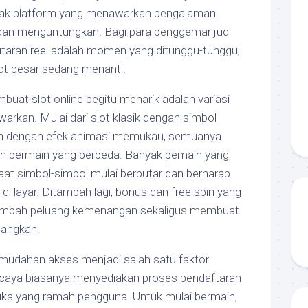
nyak platform yang menawarkan pengalaman
 dan menguntungkan. Bagi para penggemar judi
putaran reel adalah momen yang ditunggu-tunggu,
ot besar sedang menanti.
buat slot online begitu menarik adalah variasi
warkan. Mulai dari slot klasik dengan simbol
rn dengan efek animasi memukau, semuanya
 bermain yang berbeda. Banyak pemain yang
at simbol-simbol mulai berputar dan berharap
i layar. Ditambah lagi, bonus dan free spin yang
ambah peluang kemenangan sekaligus membuat
nangkan.
emudahan akses menjadi salah satu faktor
ercaya biasanya menyediakan proses pendaftaran
ka yang ramah pengguna. Untuk mulai bermain,