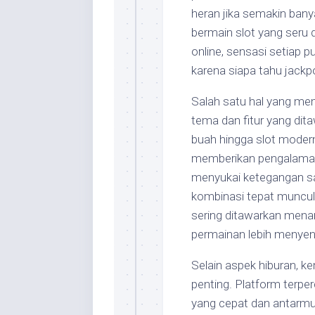
heran jika semakin ba
bermain slot yang seru
online, sensasi setiap 
karena siapa tahu jackp
Salah satu hal yang mem
tema dan fitur yang dita
buah hingga slot mode
memberikan pengalaman
menyukai ketegangan sa
kombinasi tepat muncul d
sering ditawarkan men
permainan lebih menye
Selain aspek hiburan, k
penting. Platform terp
yang cepat dan antarmu