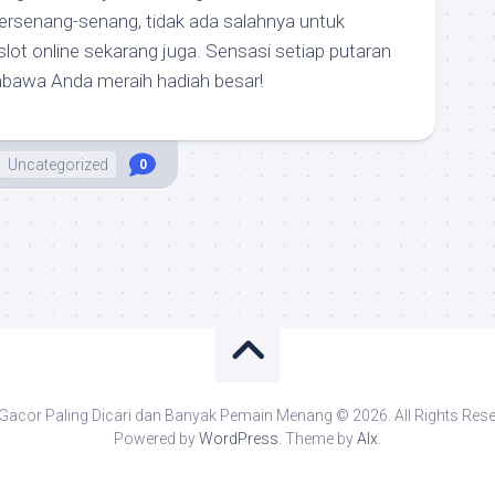
ersenang-senang, tidak ada salahnya untuk
slot online sekarang juga. Sensasi setiap putaran
bawa Anda meraih hadiah besar!
Uncategorized
0
 Gacor Paling Dicari dan Banyak Pemain Menang © 2026. All Rights Rese
Powered by
WordPress
. Theme by
Alx
.