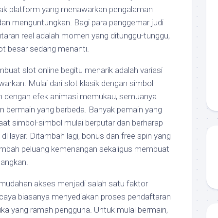
nyak platform yang menawarkan pengalaman
 dan menguntungkan. Bagi para penggemar judi
putaran reel adalah momen yang ditunggu-tunggu,
ot besar sedang menanti.
buat slot online begitu menarik adalah variasi
warkan. Mulai dari slot klasik dengan simbol
rn dengan efek animasi memukau, semuanya
 bermain yang berbeda. Banyak pemain yang
at simbol-simbol mulai berputar dan berharap
i layar. Ditambah lagi, bonus dan free spin yang
ambah peluang kemenangan sekaligus membuat
nangkan.
emudahan akses menjadi salah satu faktor
ercaya biasanya menyediakan proses pendaftaran
ka yang ramah pengguna. Untuk mulai bermain,