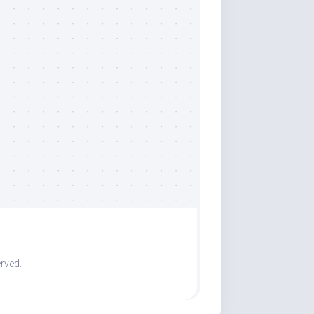
rved.