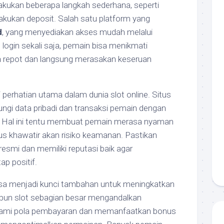
akukan beberapa langkah sederhana, seperti
ukan deposit. Salah satu platform yang
d
, yang menyediakan akses mudah melalui
 login sekali saja, pemain bisa menikmati
pa repot dan langsung merasakan keseruan
erhatian utama dalam dunia slot online. Situs
ngi data pribadi dan transaksi pemain dengan
h. Hal ini tentu membuat pemain merasa nyaman
us khawatir akan risiko keamanan. Pastikan
resmi dan memiliki reputasi baik agar
p positif.
bisa menjadi kunci tambahan untuk meningkatkan
pun slot sebagian besar mengandalkan
ami pola pembayaran dan memanfaatkan bonus