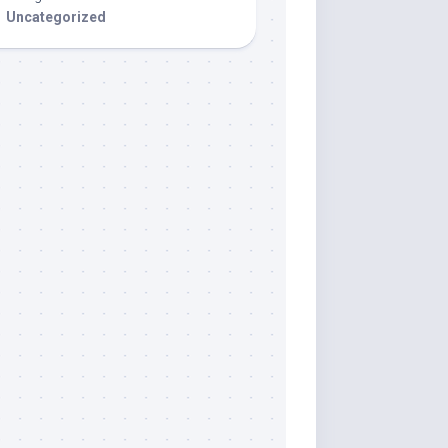
Uncategorized