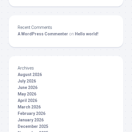
Recent Comments
A WordPress Commenter
on
Hello world!
Archives
August 2026
July 2026
June 2026
May 2026
April 2026
March 2026
February 2026
January 2026
December 2025