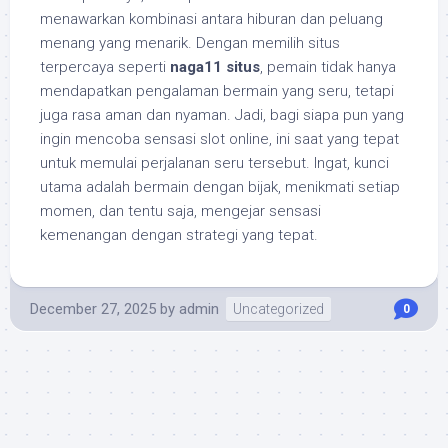
menawarkan kombinasi antara hiburan dan peluang
menang yang menarik. Dengan memilih situs
terpercaya seperti
naga11 situs
, pemain tidak hanya
mendapatkan pengalaman bermain yang seru, tetapi
juga rasa aman dan nyaman. Jadi, bagi siapa pun yang
ingin mencoba sensasi slot online, ini saat yang tepat
untuk memulai perjalanan seru tersebut. Ingat, kunci
utama adalah bermain dengan bijak, menikmati setiap
momen, dan tentu saja, mengejar sensasi
kemenangan dengan strategi yang tepat.
December 27, 2025
by
admin
Uncategorized
0