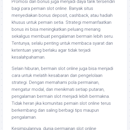
Promosi dan bonus juga menjadi daya tarik tersendiri
bagi para pemain slot online. Banyak situs
menyediakan bonus deposit, cashback, atau hadiah
khusus untuk pemain setia. Strategi memanfaatkan
bonus ini bisa meningkatkan peluang menang
sekaligus membuat pengalaman bermain lebih seru.
Tentunya, selalu penting untuk membaca syarat dan
ketentuan yang berlaku agar tidak terjadi
kesalahpahaman.
Selain hiburan, bermain slot online juga bisa menjadi
cara untuk melatih kesabaran dan pengelolaan
strategi. Dengan memahami pola permainan,
mengatur modal, dan menikmati setiap putaran,
pengalaman bermain slot menjadi lebih bermakna.
Tidak heran jika komunitas pemain slot online terus
berkembang dan saling berbagi tips maupun
pengalaman.
Kesimpulannya, dunia permainan slot online