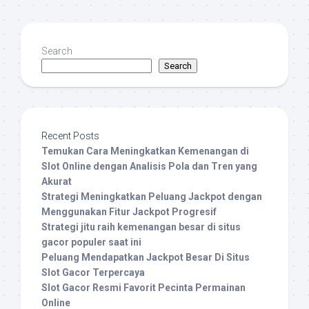
Search
Search
Recent Posts
Temukan Cara Meningkatkan Kemenangan di
Slot Online dengan Analisis Pola dan Tren yang
Akurat
Strategi Meningkatkan Peluang Jackpot dengan
Menggunakan Fitur Jackpot Progresif
Strategi jitu raih kemenangan besar di situs
gacor populer saat ini
Peluang Mendapatkan Jackpot Besar Di Situs
Slot Gacor Terpercaya
Slot Gacor Resmi Favorit Pecinta Permainan
Online