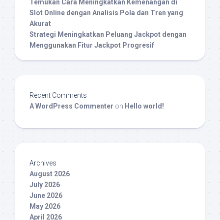
Temukan Cara Meningkatkan Kemenangan di
Slot Online dengan Analisis Pola dan Tren yang
Akurat
Strategi Meningkatkan Peluang Jackpot dengan
Menggunakan Fitur Jackpot Progresif
Recent Comments
A WordPress Commenter
on
Hello world!
Archives
August 2026
July 2026
June 2026
May 2026
April 2026