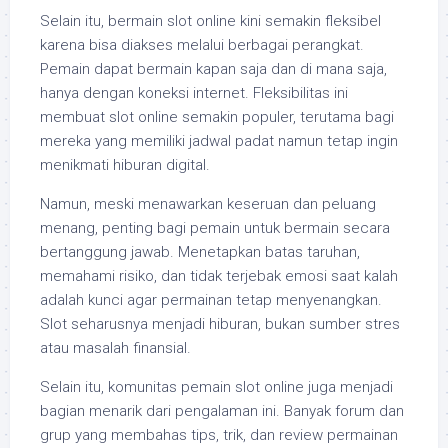
Selain itu, bermain slot online kini semakin fleksibel
karena bisa diakses melalui berbagai perangkat.
Pemain dapat bermain kapan saja dan di mana saja,
hanya dengan koneksi internet. Fleksibilitas ini
membuat slot online semakin populer, terutama bagi
mereka yang memiliki jadwal padat namun tetap ingin
menikmati hiburan digital.
Namun, meski menawarkan keseruan dan peluang
menang, penting bagi pemain untuk bermain secara
bertanggung jawab. Menetapkan batas taruhan,
memahami risiko, dan tidak terjebak emosi saat kalah
adalah kunci agar permainan tetap menyenangkan.
Slot seharusnya menjadi hiburan, bukan sumber stres
atau masalah finansial.
Selain itu, komunitas pemain slot online juga menjadi
bagian menarik dari pengalaman ini. Banyak forum dan
grup yang membahas tips, trik, dan review permainan