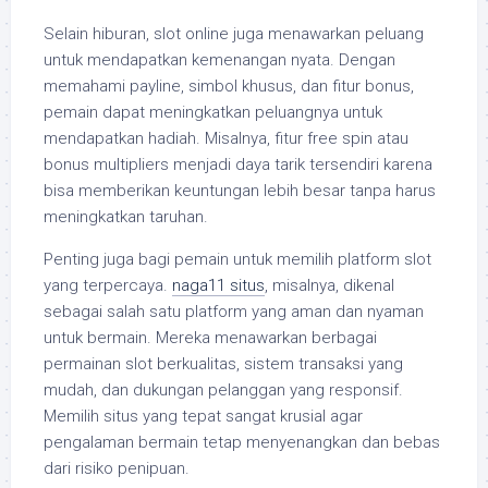
Selain hiburan, slot online juga menawarkan peluang
untuk mendapatkan kemenangan nyata. Dengan
memahami payline, simbol khusus, dan fitur bonus,
pemain dapat meningkatkan peluangnya untuk
mendapatkan hadiah. Misalnya, fitur free spin atau
bonus multipliers menjadi daya tarik tersendiri karena
bisa memberikan keuntungan lebih besar tanpa harus
meningkatkan taruhan.
Penting juga bagi pemain untuk memilih platform slot
yang terpercaya.
naga11 situs
, misalnya, dikenal
sebagai salah satu platform yang aman dan nyaman
untuk bermain. Mereka menawarkan berbagai
permainan slot berkualitas, sistem transaksi yang
mudah, dan dukungan pelanggan yang responsif.
Memilih situs yang tepat sangat krusial agar
pengalaman bermain tetap menyenangkan dan bebas
dari risiko penipuan.