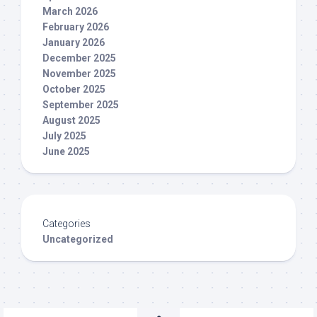
March 2026
February 2026
January 2026
December 2025
November 2025
October 2025
September 2025
August 2025
July 2025
June 2025
Categories
Uncategorized