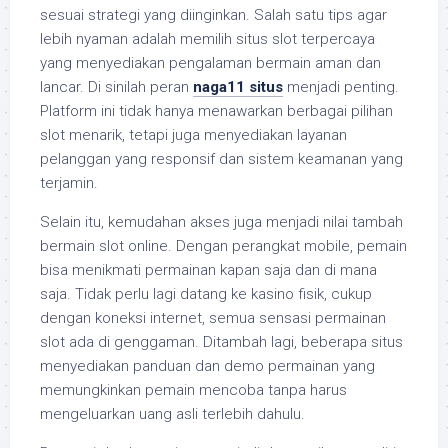
sesuai strategi yang diinginkan. Salah satu tips agar
lebih nyaman adalah memilih situs slot terpercaya
yang menyediakan pengalaman bermain aman dan
lancar. Di sinilah peran
naga11 situs
menjadi penting.
Platform ini tidak hanya menawarkan berbagai pilihan
slot menarik, tetapi juga menyediakan layanan
pelanggan yang responsif dan sistem keamanan yang
terjamin.
Selain itu, kemudahan akses juga menjadi nilai tambah
bermain slot online. Dengan perangkat mobile, pemain
bisa menikmati permainan kapan saja dan di mana
saja. Tidak perlu lagi datang ke kasino fisik, cukup
dengan koneksi internet, semua sensasi permainan
slot ada di genggaman. Ditambah lagi, beberapa situs
menyediakan panduan dan demo permainan yang
memungkinkan pemain mencoba tanpa harus
mengeluarkan uang asli terlebih dahulu.