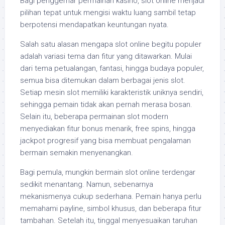
Bagi penggemar permainan kasino, slot online menjadi
pilihan tepat untuk mengisi waktu luang sambil tetap
berpotensi mendapatkan keuntungan nyata.
Salah satu alasan mengapa slot online begitu populer
adalah variasi tema dan fitur yang ditawarkan. Mulai
dari tema petualangan, fantasi, hingga budaya populer,
semua bisa ditemukan dalam berbagai jenis slot.
Setiap mesin slot memiliki karakteristik uniknya sendiri,
sehingga pemain tidak akan pernah merasa bosan.
Selain itu, beberapa permainan slot modern
menyediakan fitur bonus menarik, free spins, hingga
jackpot progresif yang bisa membuat pengalaman
bermain semakin menyenangkan.
Bagi pemula, mungkin bermain slot online terdengar
sedikit menantang. Namun, sebenarnya
mekanismenya cukup sederhana. Pemain hanya perlu
memahami payline, simbol khusus, dan beberapa fitur
tambahan. Setelah itu, tinggal menyesuaikan taruhan