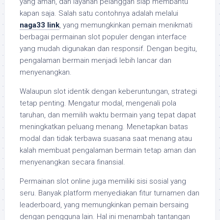
yang aman, dan layanan pelanggan siap membantu
kapan saja. Salah satu contohnya adalah melalui
naga33 link
, yang memungkinkan pemain menikmati
berbagai permainan slot populer dengan interface
yang mudah digunakan dan responsif. Dengan begitu,
pengalaman bermain menjadi lebih lancar dan
menyenangkan.
Walaupun slot identik dengan keberuntungan, strategi
tetap penting. Mengatur modal, mengenali pola
taruhan, dan memilih waktu bermain yang tepat dapat
meningkatkan peluang menang. Menetapkan batas
modal dan tidak terbawa suasana saat menang atau
kalah membuat pengalaman bermain tetap aman dan
menyenangkan secara finansial.
Permainan slot online juga memiliki sisi sosial yang
seru. Banyak platform menyediakan fitur turnamen dan
leaderboard, yang memungkinkan pemain bersaing
dengan pengguna lain. Hal ini menambah tantangan