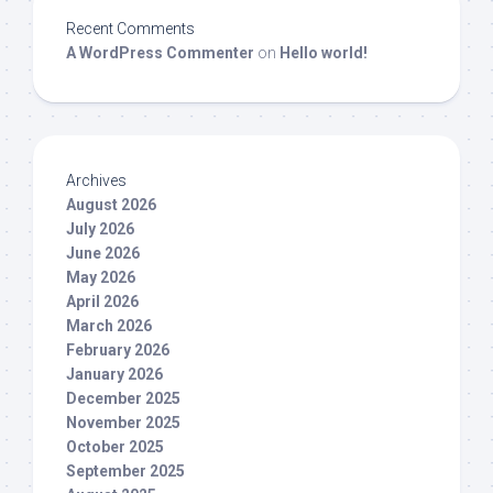
Recent Comments
A WordPress Commenter
on
Hello world!
Archives
August 2026
July 2026
June 2026
May 2026
April 2026
March 2026
February 2026
January 2026
December 2025
November 2025
October 2025
September 2025