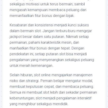
sekaligus motivasi untuk terus bermain, sambil
mengasah kemampuan membaca peluang dan
memanfaatkan fitur bonus dengan bijak.
Kesabaran dan konsistensi menjadi kunci sukses
dalam bermain slot. Jangan terburu-buru mengejar
jackpot besar dalam satu putaran. Nikmati setiap
permainan, pahami karakteristik mesin, dan
manfaatkan fitur bonus dengan tepat. Dengan
pendekatan ini, setiap putaran slot bisa menjadi
pengalaman yang menyenangkan sekaligus peluang
untuk meraih kemenangan.
Selain hiburan, slot online mengajarkan manajemen
risiko dan strategi. Pemain belajar mengatur modal,
membuat keputusan cepat, dan membaca peluang.
Semua ini membuat slot lebih dari sekadar permainan
keberuntungan; slot menjadi pengalaman interaktif
yang menghibur sekaligus mendidik.