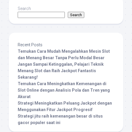
Search
Search
Recent Posts
Temukan Cara Mudah Mengalahkan Mesin Slot
dan Menang Besar Tanpa Perlu Modal Besar
Jangan Sampai Ketinggalan, Pelajari Teknik
Menang Slot dan Raih Jackpot Fantastis
Sekarang!
Temukan Cara Meningkatkan Kemenangan di
Slot Online dengan Analisis Pola dan Tren yang
Akurat
Strategi Meningkatkan Peluang Jackpot dengan
Menggunakan Fitur Jackpot Progresif
Strategi jitu raih kemenangan besar di situs
gacor populer saat ini