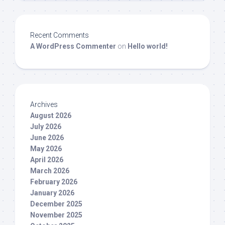
Recent Comments
A WordPress Commenter
on
Hello world!
Archives
August 2026
July 2026
June 2026
May 2026
April 2026
March 2026
February 2026
January 2026
December 2025
November 2025