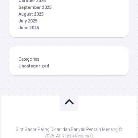
October 2025
September 2025
August 2025
July 2025
June 2025
Categories
Uncategorized
Slot Gacor Paling Dicari dan Banyak Pemain Menang ©
2026. All Rights Reserved.