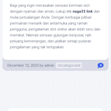
Bagi yang ingin merasakan sensasi bermain slot
dengan nyaman dan aman, cukup klik
naga33 link
dan
mulai petualangan Anda. Dengan berbagai pilihan
permainan menarik dan antarmuka yang ramah
pengguna, pengalaman slot online akan lebih seru dan
memikat. Nikmati sensasi gulungan berputar, raih
peluang kemenangan, dan jadikan setiap putaran
pengalaman yang tak terlupakan.
December 12, 2025
by
admin
Uncategorized
0