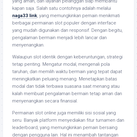
yang aman, dan layanan pelanggan siap membantu
kapan saja. Salah satu contohnya adalah melalui
naga33 link
, yang memungkinkan pemain menikmati
berbagai permainan slot populer dengan interface
yang mudah digunakan dan responsif. Dengan begitu,
pengalaman bermain menjadi lebih lancar dan
menyenangkan.
Walaupun slot identik dengan keberuntungan, strategi
tetap penting. Mengatur modal, mengenali pola
taruhan, dan memilih waktu bermain yang tepat dapat
meningkatkan peluang menang. Menetapkan batas
modal dan tidak terbawa suasana saat menang atau
kalah membuat pengalaman bermain tetap aman dan
menyenangkan secara finansial.
Permainan slot online juga memiliki sisi sosial yang
seru. Banyak platform menyediakan fitur turnamen dan
leaderboard, yang memungkinkan pemain bersaing
dengan pengguna lain. Hal ini menambah tantangan