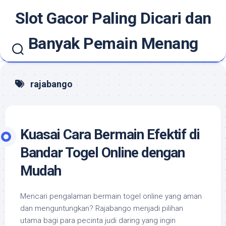
Skip
Slot Gacor Paling Dicari dan
to
content
Banyak Pemain Menang
rajabango
Kuasai Cara Bermain Efektif di
Bandar Togel Online dengan
Mudah
Mencari pengalaman bermain togel online yang aman
dan menguntungkan? Rajabango menjadi pilihan
utama bagi para pecinta judi daring yang ingin