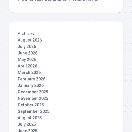
Archives
August 2026
July 2026
June 2026
May 2026
April 2026
March 2026
February 2026
January 2026
December 2025
November 2025
October 2025
September 2025
August 2025
July 2025
June 2025