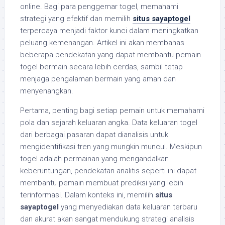
online. Bagi para penggemar togel, memahami
strategi yang efektif dan memilih
situs sayaptogel
terpercaya menjadi faktor kunci dalam meningkatkan
peluang kemenangan. Artikel ini akan membahas
beberapa pendekatan yang dapat membantu pemain
togel bermain secara lebih cerdas, sambil tetap
menjaga pengalaman bermain yang aman dan
menyenangkan.
Pertama, penting bagi setiap pemain untuk memahami
pola dan sejarah keluaran angka. Data keluaran togel
dari berbagai pasaran dapat dianalisis untuk
mengidentifikasi tren yang mungkin muncul. Meskipun
togel adalah permainan yang mengandalkan
keberuntungan, pendekatan analitis seperti ini dapat
membantu pemain membuat prediksi yang lebih
terinformasi. Dalam konteks ini, memilih
situs
sayaptogel
yang menyediakan data keluaran terbaru
dan akurat akan sangat mendukung strategi analisis