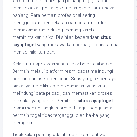
kecil dan taruhan dengan peluang tinggi dapat
meningkatkan peluang kemenangan dalam jangka
panjang. Para pemain profesional sering
menggunakan pendekatan campuran ini untuk
memaksimalkan peluang menang sambil
meminimalkan risiko. Di sinilah keberadaan
situs
sayaptogel
yang menawarkan berbagai jenis taruhan
menjadi nilai tambah.
Selain itu, aspek keamanan tidak boleh diabaikan.
Bermain melalui platform resmi dapat melindungi
pemain dari risiko penipuan. Situs yang terpercaya
biasanya memiliki sistem keamanan yang kuat,
melindungi data pribadi, dan memastikan proses
transaksi yang aman. Pemilihan
situs sayaptogel
resmi menjadi langkah preventif agar pengalaman
bermain togel tidak terganggu oleh hal-hal yang
merugikan.
Tidak kalah penting adalah memahami bahwa