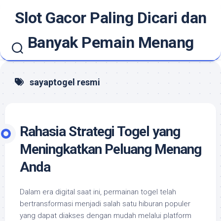
Skip
Slot Gacor Paling Dicari dan
to
content
Banyak Pemain Menang
sayaptogel resmi
Rahasia Strategi Togel yang
Meningkatkan Peluang Menang
Anda
Dalam era digital saat ini, permainan togel telah
bertransformasi menjadi salah satu hiburan populer
yang dapat diakses dengan mudah melalui platform