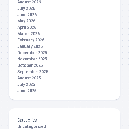
August 2026
July 2026
June 2026
May 2026
April 2026
March 2026
February 2026
January 2026
December 2025
November 2025
October 2025
September 2025
August 2025
July 2025
June 2025
Categories
Uncategorized