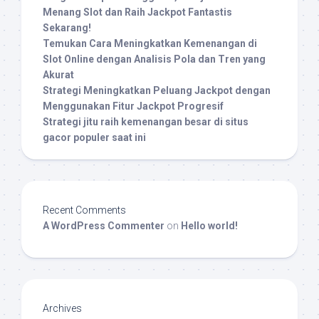
Menang Slot dan Raih Jackpot Fantastis
Sekarang!
Temukan Cara Meningkatkan Kemenangan di
Slot Online dengan Analisis Pola dan Tren yang
Akurat
Strategi Meningkatkan Peluang Jackpot dengan
Menggunakan Fitur Jackpot Progresif
Strategi jitu raih kemenangan besar di situs
gacor populer saat ini
Recent Comments
A WordPress Commenter
on
Hello world!
Archives