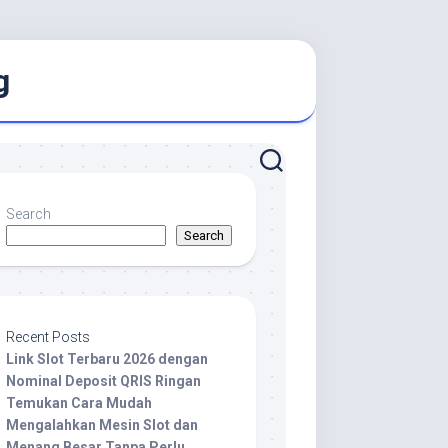
g
Search
Search
Recent Posts
Link Slot Terbaru 2026 dengan
Nominal Deposit QRIS Ringan
Temukan Cara Mudah
Mengalahkan Mesin Slot dan
Menang Besar Tanpa Perlu