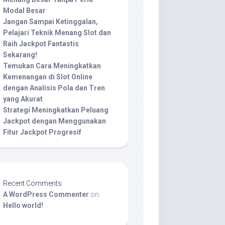
Modal Besar
Jangan Sampai Ketinggalan,
Pelajari Teknik Menang Slot dan
Raih Jackpot Fantastis
Sekarang!
Temukan Cara Meningkatkan
Kemenangan di Slot Online
dengan Analisis Pola dan Tren
yang Akurat
Strategi Meningkatkan Peluang
Jackpot dengan Menggunakan
Fitur Jackpot Progresif
Recent Comments
A WordPress Commenter
on
Hello world!