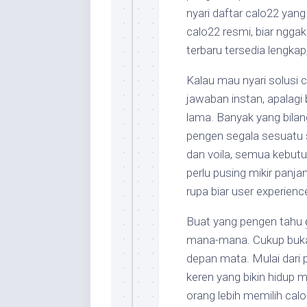
nyari daftar calo22 yang
calo22 resmi, biar nggak
terbaru tersedia lengkap
Kalau mau nyari solusi c
jawaban instan, apalag
lama. Banyak yang bilan
pengen segala sesuatu se
dan voila, semua kebutu
perlu pusing mikir panj
rupa biar user experien
Buat yang pengen tahu
mana-mana. Cukup buka 
depan mata. Mulai dari p
keren yang bikin hidup
orang lebih memilih cal