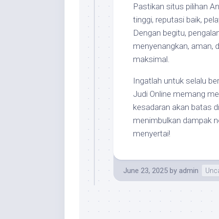
Pastikan situs pilihan A
tinggi, reputasi baik, p
Dengan begitu, pengalam
menyenangkan, aman, d
maksimal.
Ingatlah untuk selalu b
Judi Online memang me
kesadaran akan batas diri
menimbulkan dampak neg
menyertai!
June 23, 2025
by
admin
Unca