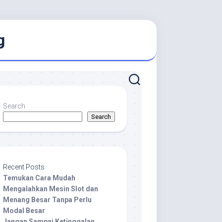
g
Search
Search
Recent Posts
Temukan Cara Mudah
Mengalahkan Mesin Slot dan
Menang Besar Tanpa Perlu
Modal Besar
Jangan Sampai Ketinggalan,