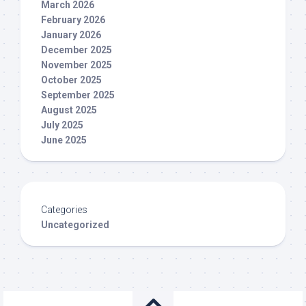
March 2026
February 2026
January 2026
December 2025
November 2025
October 2025
September 2025
August 2025
July 2025
June 2025
Categories
Uncategorized