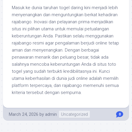
Masuk ke dunia taruhan togel daring kini menjadi lebih
menyenangkan dan menguntungkan berkat kehadiran
rajabango. Inovasi dan pelayanan prima menjadikan
situs ini pilihan utama untuk memulai petualangan
keberuntungan Anda. Pastikan selalu menggunakan
rajabango resmi agar pengalaman berjudi online tetap
aman dan menyenangkan. Dengan berbagai
penawaran menarik dan peluang besar, tidak ada
salahnya mencoba keberuntungan Anda di situs toto
togel yang sudah terbukti kredibilitasnya ini. Kunci
utama keberhasilan di dunia judi online adalah memilih
platform terpercaya, dan rajabango memenuhi semua
kriteria tersebut dengan sempurna.
March 24, 2026
by
admin
Uncategorized
0