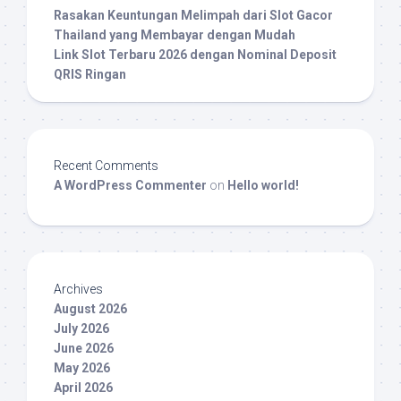
Rasakan Keuntungan Melimpah dari Slot Gacor
Thailand yang Membayar dengan Mudah
Link Slot Terbaru 2026 dengan Nominal Deposit
QRIS Ringan
Recent Comments
A WordPress Commenter
on
Hello world!
Archives
August 2026
July 2026
June 2026
May 2026
April 2026