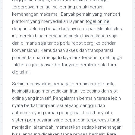
terpercaya menjadi hal penting untuk meraih
kemenangan maksimal. Banyak pemain yang mencari
platform yang menyediakan layanan
togel online
dengan peluang besar dan payout cepat. Melalui situs
ini, mereka bisa memasang angka favorit kapan saja
dan di mana saja tanpa perlu repot pergi ke bandar
konvensional. Kemudahan akses dan transparansi
proses taruhan menjadi daya tarik tersendiri, sehingga
tak heran jika banyak bettor yang beralih ke platform
digital ini.
Selain menawarkan berbagai permainan judi klasik,
kasinojitu juga menyediakan fitur live casino dan slot
online yang inovatif. Pengalaman bermain terasa lebih
nyata berkat tampilan visual yang canggih dan
antarmuka yang ramah pengguna. Tidak hanya itu,
sistem pembayaran yang cepat dan terpercaya turut
menjadi nilai tambah, memastikan setiap kemenangan
bisa langsung dicairkan tanpa proses berbelit. Para