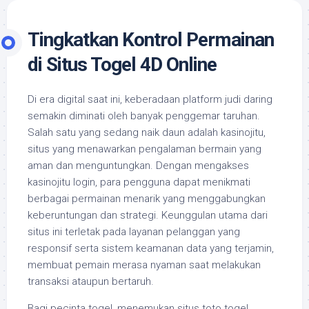
Tingkatkan Kontrol Permainan
di Situs Togel 4D Online
Di era digital saat ini, keberadaan platform judi daring
semakin diminati oleh banyak penggemar taruhan.
Salah satu yang sedang naik daun adalah kasinojitu,
situs yang menawarkan pengalaman bermain yang
aman dan menguntungkan. Dengan mengakses
kasinojitu login, para pengguna dapat menikmati
berbagai permainan menarik yang menggabungkan
keberuntungan dan strategi. Keunggulan utama dari
situs ini terletak pada layanan pelanggan yang
responsif serta sistem keamanan data yang terjamin,
membuat pemain merasa nyaman saat melakukan
transaksi ataupun bertaruh.
Bagi pecinta togel, menemukan situs toto togel