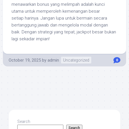
menawarkan bonus yang melimpah adalah kunci
utama untuk memperoleh kemenangan besar
setiap harinya. Jangan lupa untuk bermain secara
bertanggung jawab dan mengelola modal dengan
baik. Dengan strategi yang tepat, jackpot besar bukan
lagi sekadar impian!
October 19, 2025
by
admin
Uncategorized
0
Search
Search