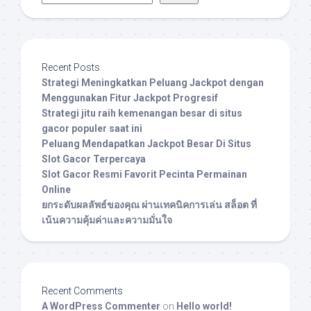
Recent Posts
Strategi Meningkatkan Peluang Jackpot dengan
Menggunakan Fitur Jackpot Progresif
Strategi jitu raih kemenangan besar di situs
gacor populer saat ini
Peluang Mendapatkan Jackpot Besar Di Situs
Slot Gacor Terpercaya
Slot Gacor Resmi Favorit Pecinta Permainan
Online
ยกระดับผลลัพธ์ของคุณ ผ่านเทคนิคการเล่น สล็อต ที่
เน้นความคุ้มค่าและความมั่นใจ
Recent Comments
A WordPress Commenter
on
Hello world!