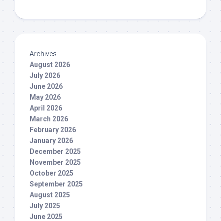
Archives
August 2026
July 2026
June 2026
May 2026
April 2026
March 2026
February 2026
January 2026
December 2025
November 2025
October 2025
September 2025
August 2025
July 2025
June 2025