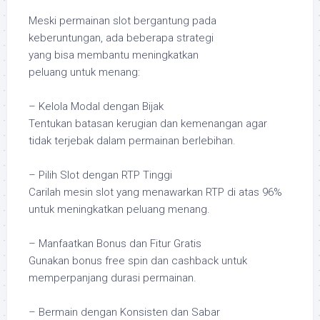
Meski permainan slot bergantung pada
keberuntungan, ada beberapa strategi
yang bisa membantu meningkatkan
peluang untuk menang:
– Kelola Modal dengan Bijak
Tentukan batasan kerugian dan kemenangan agar
tidak terjebak dalam permainan berlebihan.
– Pilih Slot dengan RTP Tinggi
Carilah mesin slot yang menawarkan RTP di atas 96%
untuk meningkatkan peluang menang.
– Manfaatkan Bonus dan Fitur Gratis
Gunakan bonus free spin dan cashback untuk
memperpanjang durasi permainan.
– Bermain dengan Konsisten dan Sabar