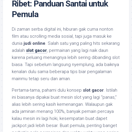
Ribet: Panduan Santai untuk
Pemula
Di zaman serba digital ini, hiburan gak cuma nonton
film atau scrolling media sosial, tapi juga masuk ke
dunia
judi online
. Salah satu yang paling hits sekarang
adalah
slot gacor
, permainan yang lagi naik daun
karena peluang menangnya lebih sering dibanding slot
biasa. Tapi sebelum langsung nyemplung, ada baiknya
kenalan dulu sama beberapa tips biar pengalaman
mainmu tetap seru dan aman.
Pertama-tama, pahami dulu konsep
slot gacor
. Istilah
ini biasanya dipakai buat mesin slot yang lagi “panas,”
alias lebih sering kasih kemenangan. Walaupun gak
ada jaminan menang 100%, banyak pemain percaya
kalau mesin ini lagi hoki, kesempatan buat dapet
jackpot jadi lebih besar. Buat pemula, penting banget