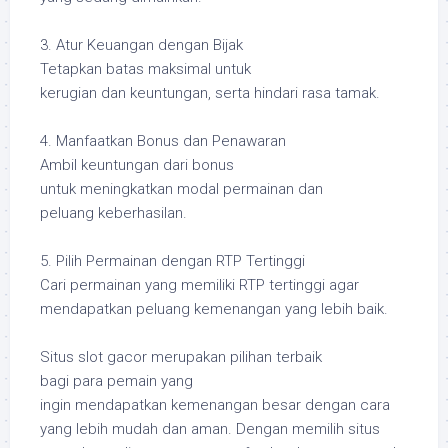
3. Atur Keuangan dengan Bijak
Tetapkan batas maksimal untuk
kerugian dan keuntungan, serta hindari rasa tamak.
4. Manfaatkan Bonus dan Penawaran
Ambil keuntungan dari bonus
untuk meningkatkan modal permainan dan
peluang keberhasilan.
5. Pilih Permainan dengan RTP Tertinggi
Cari permainan yang memiliki RTP tertinggi agar
mendapatkan peluang kemenangan yang lebih baik.
Situs slot gacor merupakan pilihan terbaik
bagi para pemain yang
ingin mendapatkan kemenangan besar dengan cara
yang lebih mudah dan aman. Dengan memilih situs