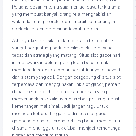
Peluang besar ini tentu saja menjadi daya tarik utama
yang membuat banyak orang rela menghabiskan
waktu dan uang mereka demi meraih kemenangan
spektakuler dari permainan favorit mereka.
Akhirnya, keberhasilan dalam dunia judi slot online
sangat bergantung pada pemilihan platform yang
tepat dan strategi yang matang. Situs slot gacor hari
ini menawarkan peluang yang lebih besar untuk
mendapatkan jackpot besar, berkat fitur yang inovatif
dan sistem yang adil. Dengan bergabung di situs slot
terpercaya dan menggunakan link slot gacor, pemain
dapat memperoleh pengalaman bermain yang
menyenangkan sekaligus menambah peluang meraih
kemenangan maksimal. Jadi, jangan ragu untuk
mencoba keberuntunganmu di situs slot gacor
gampang menang, karena peluang besar menantimu
di sana, menunggu untuk diubah menjadi kemenangan
nyata yang menguntungkan.