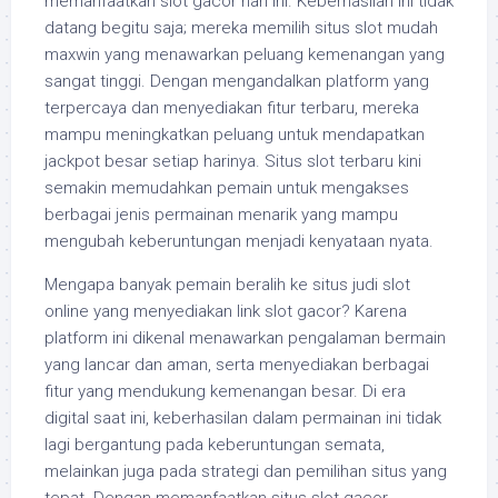
memanfaatkan slot gacor hari ini. Keberhasilan ini tidak
datang begitu saja; mereka memilih situs slot mudah
maxwin yang menawarkan peluang kemenangan yang
sangat tinggi. Dengan mengandalkan platform yang
terpercaya dan menyediakan fitur terbaru, mereka
mampu meningkatkan peluang untuk mendapatkan
jackpot besar setiap harinya. Situs slot terbaru kini
semakin memudahkan pemain untuk mengakses
berbagai jenis permainan menarik yang mampu
mengubah keberuntungan menjadi kenyataan nyata.
Mengapa banyak pemain beralih ke situs judi slot
online yang menyediakan link slot gacor? Karena
platform ini dikenal menawarkan pengalaman bermain
yang lancar dan aman, serta menyediakan berbagai
fitur yang mendukung kemenangan besar. Di era
digital saat ini, keberhasilan dalam permainan ini tidak
lagi bergantung pada keberuntungan semata,
melainkan juga pada strategi dan pemilihan situs yang