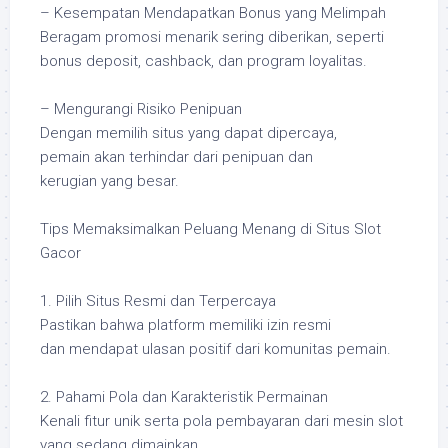
– Kesempatan Mendapatkan Bonus yang Melimpah
Beragam promosi menarik sering diberikan, seperti
bonus deposit, cashback, dan program loyalitas.
– Mengurangi Risiko Penipuan
Dengan memilih situs yang dapat dipercaya,
pemain akan terhindar dari penipuan dan
kerugian yang besar.
Tips Memaksimalkan Peluang Menang di Situs Slot
Gacor
1. Pilih Situs Resmi dan Terpercaya
Pastikan bahwa platform memiliki izin resmi
dan mendapat ulasan positif dari komunitas pemain.
2. Pahami Pola dan Karakteristik Permainan
Kenali fitur unik serta pola pembayaran dari mesin slot
yang sedang dimainkan.