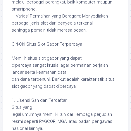
melalui berbagai perangkat, baik komputer maupun
smartphone.
– Variasi Permainan yang Beragam: Menyediakan
berbagai jenis slot dari penyedia terkenal,
sehingga pemain tidak merasa bosan.
Ciri-Ciri Situs Slot Gacor Terpercaya
Memilih situs slot gacor yang dapat
dipercaya sangat krusial agar permainan berjalan
lancar serta keamanan data
dan dana terpenuhi. Berikut adalah karakteristik situs
slot gacor yang dapat dipercaya:
1. Lisensi Sah dan Terdaftar
Situs yang
legal umumnya memiliki izin dari lembaga perjudian
resmi seperti PAGCOR, MGA, atau badan pengawas
nasional lainnya.