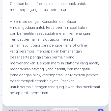
Gunakan bonus free spin dan cashback untuk
memperpanjang durasi permainan.
– Bermain dengan Konsisten dan Sabar
Hindari godaan untuk terus bermain saat kalah,
dan berhentilah saat sudah meraih kemenangan.
Tempat permainan slot gacor menjadi
pilihan favorit bagi para penggemar slot online
yang berambisi mendapatkan kemenangan
besar serta pengalaman bermain yang
menyenangkan. Dengan memilih platform yang aman,
menerapkan strategi yang efektif, dan mengatur
dana dengan bijak, kesempatan untuk meraih jackpot
besar menjadi semakin nyata. Pastikan
untuk bermain dengan tanggung jawab dan menikmati
setiap detik permainan.