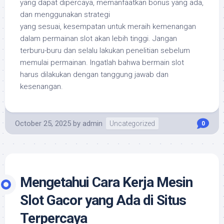
yang dapat dipercaya, memanfaatkan bonus yang ada,
dan menggunakan strategi
yang sesuai, kesempatan untuk meraih kemenangan
dalam permainan slot akan lebih tinggi. Jangan
terburu-buru dan selalu lakukan penelitian sebelum
memulai permainan. Ingatlah bahwa bermain slot
harus dilakukan dengan tanggung jawab dan
kesenangan.
October 25, 2025
by
admin
Uncategorized
0
Mengetahui Cara Kerja Mesin
Slot Gacor yang Ada di Situs
Terpercaya