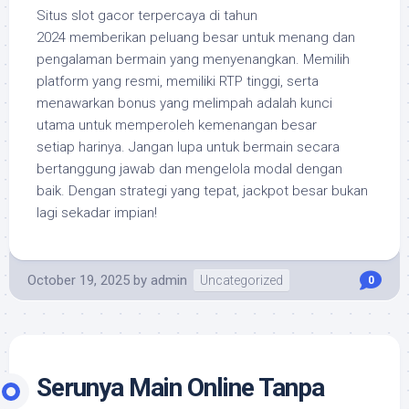
Situs slot gacor terpercaya di tahun
2024 memberikan peluang besar untuk menang dan
pengalaman bermain yang menyenangkan. Memilih
platform yang resmi, memiliki RTP tinggi, serta
menawarkan bonus yang melimpah adalah kunci
utama untuk memperoleh kemenangan besar
setiap harinya. Jangan lupa untuk bermain secara
bertanggung jawab dan mengelola modal dengan
baik. Dengan strategi yang tepat, jackpot besar bukan
lagi sekadar impian!
October 19, 2025
by
admin
Uncategorized
0
Serunya Main Online Tanpa