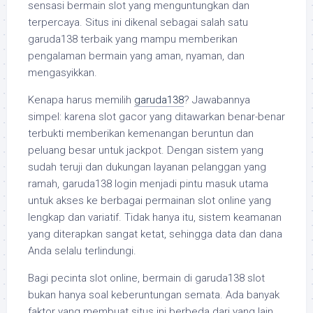
sensasi bermain slot yang menguntungkan dan
terpercaya. Situs ini dikenal sebagai salah satu
garuda138 terbaik yang mampu memberikan
pengalaman bermain yang aman, nyaman, dan
mengasyikkan.
Kenapa harus memilih
garuda138
? Jawabannya
simpel: karena slot gacor yang ditawarkan benar-benar
terbukti memberikan kemenangan beruntun dan
peluang besar untuk jackpot. Dengan sistem yang
sudah teruji dan dukungan layanan pelanggan yang
ramah, garuda138 login menjadi pintu masuk utama
untuk akses ke berbagai permainan slot online yang
lengkap dan variatif. Tidak hanya itu, sistem keamanan
yang diterapkan sangat ketat, sehingga data dan dana
Anda selalu terlindungi.
Bagi pecinta slot online, bermain di garuda138 slot
bukan hanya soal keberuntungan semata. Ada banyak
faktor yang membuat situs ini berbeda dari yang lain,