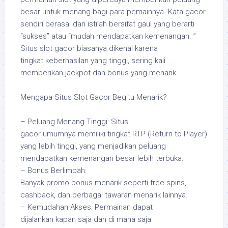
besar untuk menang bagi para pemainnya. Kata gacor
sendiri berasal dari istilah bersifat gaul yang berarti
“sukses” atau “mudah mendapatkan kemenangan. ”
Situs slot gacor biasanya dikenal karena
tingkat keberhasilan yang tinggi, sering kali
memberikan jackpot dan bonus yang menarik.
Mengapa Situs Slot Gacor Begitu Menarik?
– Peluang Menang Tinggi: Situs
gacor umumnya memiliki tingkat RTP (Return to Player)
yang lebih tinggi, yang menjadikan peluang
mendapatkan kemenangan besar lebih terbuka.
– Bonus Berlimpah:
Banyak promo bonus menarik seperti free spins,
cashback, dan berbagai tawaran menarik lainnya.
– Kemudahan Akses: Permainan dapat
dijalankan kapan saja dan di mana saja