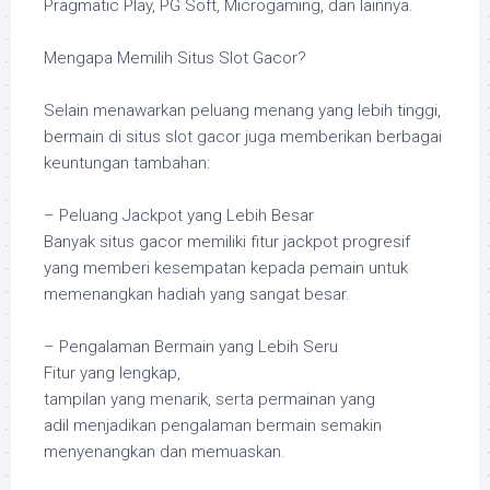
Pragmatic Play, PG Soft, Microgaming, dan lainnya.
Mengapa Memilih Situs Slot Gacor?
Selain menawarkan peluang menang yang lebih tinggi,
bermain di situs slot gacor juga memberikan berbagai
keuntungan tambahan:
– Peluang Jackpot yang Lebih Besar
Banyak situs gacor memiliki fitur jackpot progresif
yang memberi kesempatan kepada pemain untuk
memenangkan hadiah yang sangat besar.
– Pengalaman Bermain yang Lebih Seru
Fitur yang lengkap,
tampilan yang menarik, serta permainan yang
adil menjadikan pengalaman bermain semakin
menyenangkan dan memuaskan.