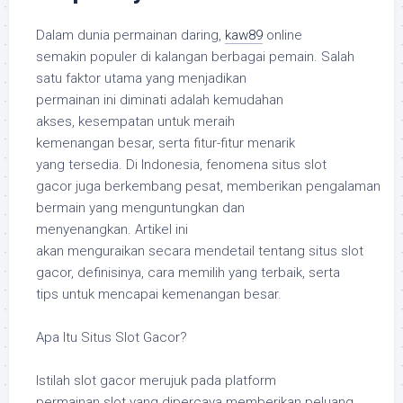
Dalam dunia permainan daring,
kaw89
online
semakin populer di kalangan berbagai pemain. Salah
satu faktor utama yang menjadikan
permainan ini diminati adalah kemudahan
akses, kesempatan untuk meraih
kemenangan besar, serta fitur-fitur menarik
yang tersedia. Di Indonesia, fenomena situs slot
gacor juga berkembang pesat, memberikan pengalaman
bermain yang menguntungkan dan
menyenangkan. Artikel ini
akan menguraikan secara mendetail tentang situs slot
gacor, definisinya, cara memilih yang terbaik, serta
tips untuk mencapai kemenangan besar.
Apa Itu Situs Slot Gacor?
Istilah slot gacor merujuk pada platform
permainan slot yang dipercaya memberikan peluang