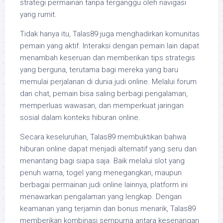
strategi permainan tanpa terganggu oleh navigasi
yang rumit.
Tidak hanya itu, Talas89 juga menghadirkan komunitas
pemain yang aktif. Interaksi dengan pemain lain dapat
menambah keseruan dan memberikan tips strategis
yang berguna, terutama bagi mereka yang baru
memulai perjalanan di dunia judi online. Melalui forum
dan chat, pemain bisa saling berbagi pengalaman,
memperluas wawasan, dan memperkuat jaringan
sosial dalam konteks hiburan online.
Secara keseluruhan, Talas89 membuktikan bahwa
hiburan online dapat menjadi alternatif yang seru dan
menantang bagi siapa saja. Baik melalui slot yang
penuh warna, togel yang menegangkan, maupun
berbagai permainan judi online lainnya, platform ini
menawarkan pengalaman yang lengkap. Dengan
keamanan yang terjamin dan bonus menarik, Talas89
memberikan kombinasi sempurna antara kesenangan