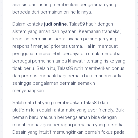
analisis dan insting memberikan pengalaman yang
berbeda dari permainan online lainnya.
Dalam konteks
judi online
, Talas89 hadir dengan
sistem yang aman dan nyaman. Keamanan transaksi,
keadilan permainan, serta layanan pelanggan yang
responsif menjadi prioritas utama. Hal ini membuat
pengguna merasa lebih percaya diri untuk mencoba
berbagai permainan tanpa khawatir tentang risiko yang
tidak perlu. Selain itu, Talas89 rutin memberikan bonus
dan promosi menarik bagi pemain baru maupun setia,
sehingga pengalaman bermain semakin
menyenangkan.
Salah satu hal yang membedakan Talas89 dari
platform lain adalah antarmuka yang user-friendly. Baik
pemain baru maupun berpengalaman bisa dengan
mudah menavigasi berbagai permainan yang tersedia.
Desain yang intuitif memungkinkan pemain fokus pada