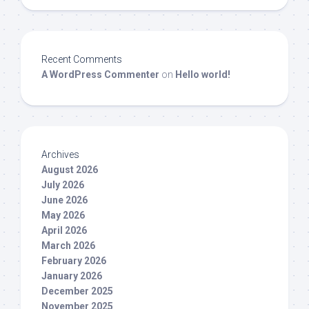
Recent Comments
A WordPress Commenter
on
Hello world!
Archives
August 2026
July 2026
June 2026
May 2026
April 2026
March 2026
February 2026
January 2026
December 2025
November 2025