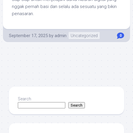
nggak pernah basi dan selalu ada sesuatu yang bikin
penasaran.
September 17, 2025
by
admin
Uncategorized
0
Search
Search