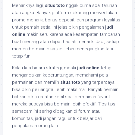
Menariknya lagi,
situs toto
nggak cuma soal taruhan
atau angka. Banyak platform sekarang menyediakan
promo menarik, bonus deposit, dan program loyalitas
untuk pemain setia. Ini jelas bikin pengalaman
judi
online
makin seru karena ada kesempatan tambahan
buat menang atau dapat hadiah menarik. Jadi, setiap
momen bermain bisa jadi lebih menegangkan tapi
tetap fun.
Kalau kita bicara strategi, meski
judi online
tetap
mengandalkan keberuntungan, memahami pola
permainan dan memilih
situs toto
yang terpercaya
bisa bikin peluangmu lebih maksimal. Banyak pemain
bahkan bikin catatan kecil soal permainan favorit
mereka supaya bisa bermain lebih efektif. Tips-tips
semacam ini sering dibagikan di forum atau
komunitas, jadi jangan ragu untuk belajar dari
pengalaman orang lain.