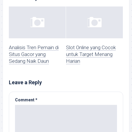
Analisis Tren Pemain di
Slot Online yang Cocok
Situs Gacor yang
untuk Target Menang
Sedang Naik Daun
Harian
Leave a Reply
Comment
*