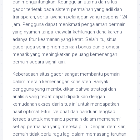
dan menguntungkan. Keunggulan utama dari situs
gacor terletak pada sistem permainan yang adil dan
transparan, serta layanan pelanggan yang responsif 24
jam. Pengguna dapat menikmati pengalaman bermain
yang nyaman tanpa khawatir kehilangan dana karena
adanya fitur keamanan yang ketat. Selain itu, situs
gacor juga sering memberikan bonus dan promosi
menarik yang meningkatkan peluang kemenangan
pemain secara signifikan.
Keberadaan situs gacor sangat membantu pemain
dalam meraih kemenangan konsisten. Banyak
pengguna yang membuktikan bahwa strategi dan
analisis yang tepat dapat dipadukan dengan
kemudahan akses dari situs ini untuk mendapatkan
hasil optimal. Fitur live chat dan panduan lengkap
tersedia untuk memandu pemain dalam memahami
setiap permainan yang mereka pilih. Dengan demikian,
pemain tidak perlu ragu lagi dalam memasang taruhan