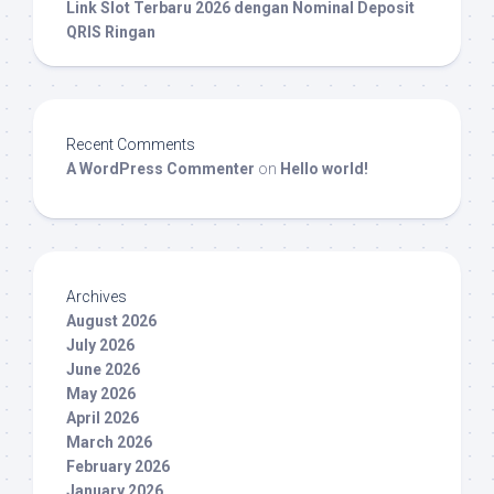
Link Slot Terbaru 2026 dengan Nominal Deposit
QRIS Ringan
Recent Comments
A WordPress Commenter
on
Hello world!
Archives
August 2026
July 2026
June 2026
May 2026
April 2026
March 2026
February 2026
January 2026