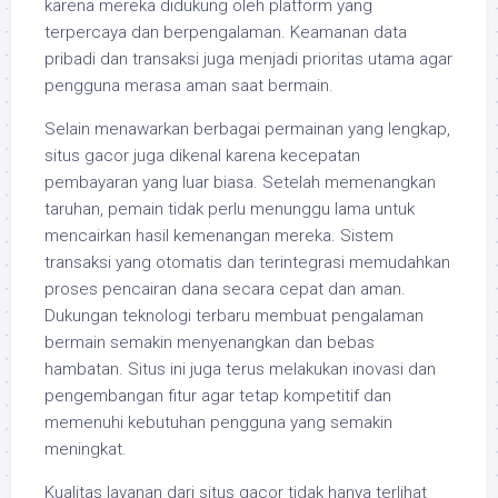
karena mereka didukung oleh platform yang
terpercaya dan berpengalaman. Keamanan data
pribadi dan transaksi juga menjadi prioritas utama agar
pengguna merasa aman saat bermain.
Selain menawarkan berbagai permainan yang lengkap,
situs gacor juga dikenal karena kecepatan
pembayaran yang luar biasa. Setelah memenangkan
taruhan, pemain tidak perlu menunggu lama untuk
mencairkan hasil kemenangan mereka. Sistem
transaksi yang otomatis dan terintegrasi memudahkan
proses pencairan dana secara cepat dan aman.
Dukungan teknologi terbaru membuat pengalaman
bermain semakin menyenangkan dan bebas
hambatan. Situs ini juga terus melakukan inovasi dan
pengembangan fitur agar tetap kompetitif dan
memenuhi kebutuhan pengguna yang semakin
meningkat.
Kualitas layanan dari situs gacor tidak hanya terlihat