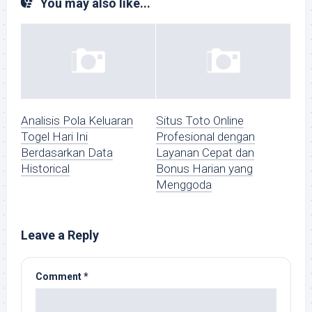
You may also like...
Analisis Pola Keluaran
Situs Toto Online
Togel Hari Ini
Profesional dengan
Berdasarkan Data
Layanan Cepat dan
Historical
Bonus Harian yang
Menggoda
Leave a Reply
Comment
*