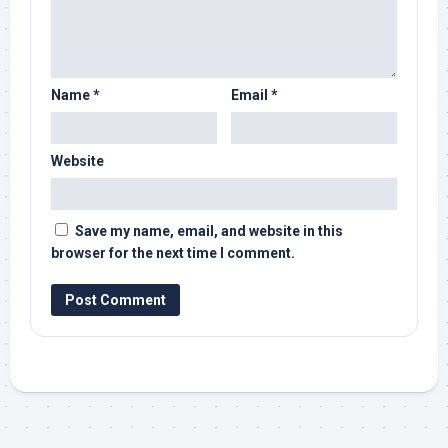
Name
*
Email
*
Website
Save my name, email, and website in this
browser for the next time I comment.