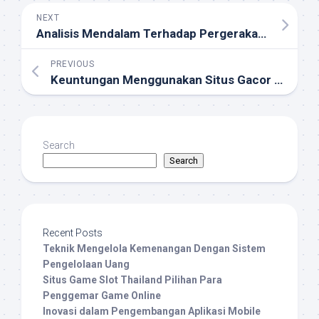
NEXT
Analisis Mendalam Terhadap Pergerakan Angka Gacor di Situs Terpercaya
PREVIOUS
Keuntungan Menggunakan Situs Gacor yang Berlisensi Resmi dan Terpercaya
Search
Search
Recent Posts
Teknik Mengelola Kemenangan Dengan Sistem
Pengelolaan Uang
Situs Game Slot Thailand Pilihan Para
Penggemar Game Online
Inovasi dalam Pengembangan Aplikasi Mobile