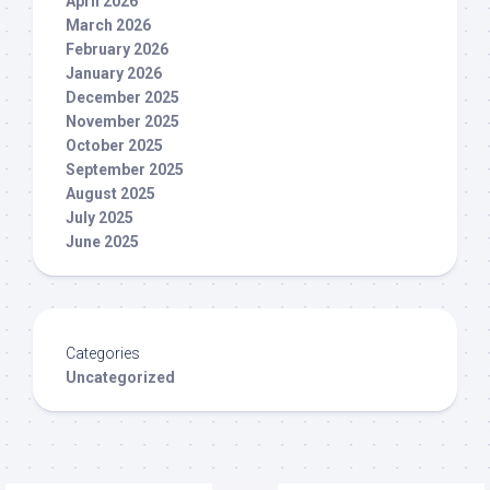
April 2026
March 2026
February 2026
January 2026
December 2025
November 2025
October 2025
September 2025
August 2025
July 2025
June 2025
Categories
Uncategorized