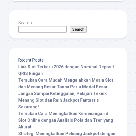
Search
Search
Recent Posts
Link Slot Terbaru 2026 dengan Nominal Deposit
QRIS Ringan
Temukan Cara Mudah Mengalahkan Mesin Slot
dan Menang Besar Tanpa Perlu Modal Besar
Jangan Sampai Ketinggalan, Pelajari Teknik
Menang Slot dan Raih Jackpot Fantastis
Sekarang!
Temukan Cara Meningkatkan Kemenangan di
Slot Online dengan Analisis Pola dan Tren yang
Akurat
Strategi Meningkatkan Peluang Jackpot dengan