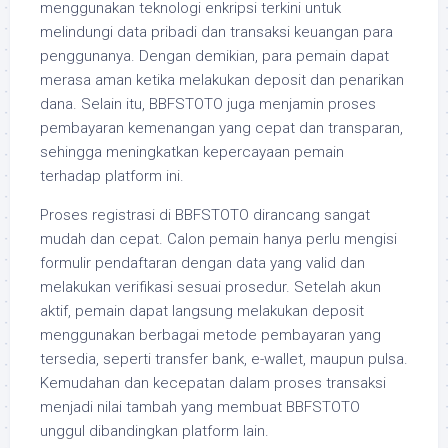
menggunakan teknologi enkripsi terkini untuk
melindungi data pribadi dan transaksi keuangan para
penggunanya. Dengan demikian, para pemain dapat
merasa aman ketika melakukan deposit dan penarikan
dana. Selain itu, BBFSTOTO juga menjamin proses
pembayaran kemenangan yang cepat dan transparan,
sehingga meningkatkan kepercayaan pemain
terhadap platform ini.
Proses registrasi di BBFSTOTO dirancang sangat
mudah dan cepat. Calon pemain hanya perlu mengisi
formulir pendaftaran dengan data yang valid dan
melakukan verifikasi sesuai prosedur. Setelah akun
aktif, pemain dapat langsung melakukan deposit
menggunakan berbagai metode pembayaran yang
tersedia, seperti transfer bank, e-wallet, maupun pulsa.
Kemudahan dan kecepatan dalam proses transaksi
menjadi nilai tambah yang membuat BBFSTOTO
unggul dibandingkan platform lain.