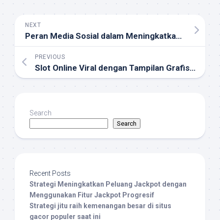
NEXT
Peran Media Sosial dalam Meningkatkan Popularitas Situs Gacor
PREVIOUS
Slot Online Viral dengan Tampilan Grafis Paling Memukau
Search
Search
Recent Posts
Strategi Meningkatkan Peluang Jackpot dengan
Menggunakan Fitur Jackpot Progresif
Strategi jitu raih kemenangan besar di situs
gacor populer saat ini