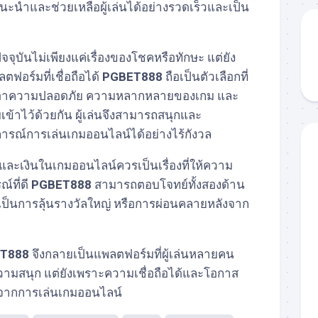
ะนำและช่วยเหลือผู้เล่นได้อย่างรวดเร็วและเป็น
จุบันไม่เพียงแค่เรื่องของโชคหรือทักษะ แต่ยัง
ตฟอร์มที่เชื่อถือได้
PGBET888
ถือเป็นตัวเลือกที่
มเอาความปลอดภัย ความหลากหลายของเกม และ
ยมเข้าไว้ด้วยกัน ผู้เล่นจึงสามารถสนุกและ
ารณ์การเล่นเกมออนไลน์ได้อย่างไร้กังวล
าและเงินในเกมออนไลน์ควรเป็นเรื่องที่ให้ความ
์ที่ดี
PGBET888
สามารถตอบโจทย์ทั้งสองด้าน
จะเป็นการลุ้นรางวัลใหญ่ หรือการผ่อนคลายหลังจาก
T888
จึงกลายเป็นแพลตฟอร์มที่ผู้เล่นหลายคน
ความสนุก แต่ยังเพราะความเชื่อถือได้และโอกาส
มจากการเล่นเกมออนไลน์