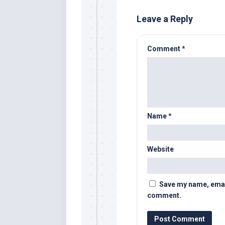
Leave a Reply
Comment
*
Name
*
Website
Save my name, email,
comment.