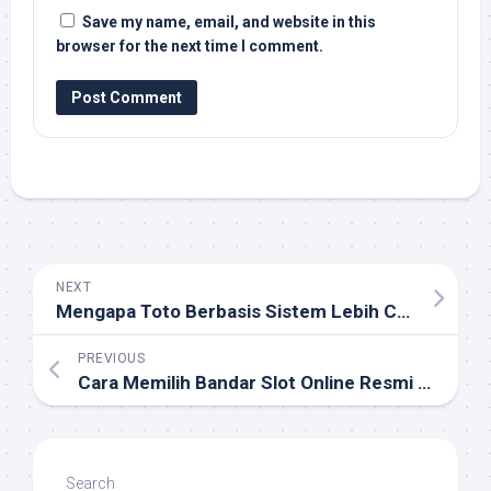
Save my name, email, and website in this
browser for the next time I comment.
NEXT
Mengapa Toto Berbasis Sistem Lebih Cocok untuk Target Menang
PREVIOUS
Cara Memilih Bandar Slot Online Resmi dengan Cepat dan Aman
Search