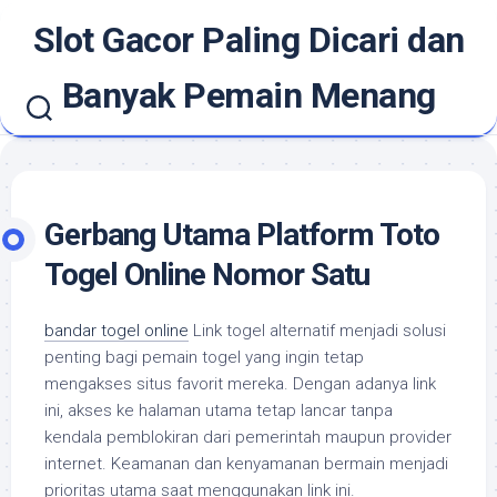
Skip
Slot Gacor Paling Dicari dan
to
content
Banyak Pemain Menang
Gerbang Utama Platform Toto
Togel Online Nomor Satu
bandar togel online
Link togel alternatif menjadi solusi
penting bagi pemain togel yang ingin tetap
mengakses situs favorit mereka. Dengan adanya link
ini, akses ke halaman utama tetap lancar tanpa
kendala pemblokiran dari pemerintah maupun provider
internet. Keamanan dan kenyamanan bermain menjadi
prioritas utama saat menggunakan link ini.