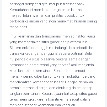
berbagai dompet digital maupun transfer bank.
Kemudahan ini membuat pengalaman bermain
menjadi lebih nyaman dan praktis, cocok untuk
berbagai kalangan yang ingin menikmati hiburan daring
tanpa ribet.
Fitur keamanan dan transparansi menjadi faktor kunci
yang membedakan situs gacor dari platform lain.
Sistem enkripsi canggih melindungi data pribadi dan
transaksi keuangan pengguna secara optimal. Selain
itu, pengelola situs biasanya bekerja sama dengan
perusahaan game resmi yang terverifikasi, menjamin
keadilan setiap permainan. Bonus dan promosi
menarik sering diberikan untuk meningkatkan peluang
mendapatkan kemenangan besar. Dengan demikian,
pemain merasa dihargai dan didukung dalam setiap
langkah permainan. Kepercayaan terhadap situs gacor
terus meningkat karena komitmen tersebut dalam
menjaga standar keamanan dan keadilan.