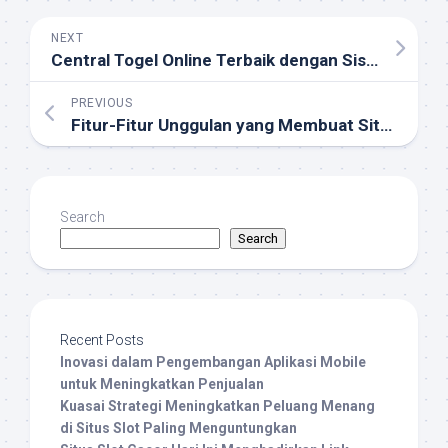
NEXT
Central Togel Online Terbaik dengan Sistem Terintegrasi
PREVIOUS
Fitur-Fitur Unggulan yang Membuat Situs Togel Gacor Menonjol di Pasar Online
Search
Search
Recent Posts
Inovasi dalam Pengembangan Aplikasi Mobile
untuk Meningkatkan Penjualan
Kuasai Strategi Meningkatkan Peluang Menang
di Situs Slot Paling Menguntungkan