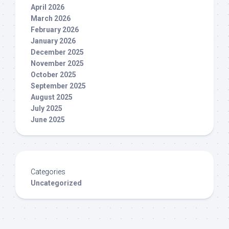
April 2026
March 2026
February 2026
January 2026
December 2025
November 2025
October 2025
September 2025
August 2025
July 2025
June 2025
Categories
Uncategorized