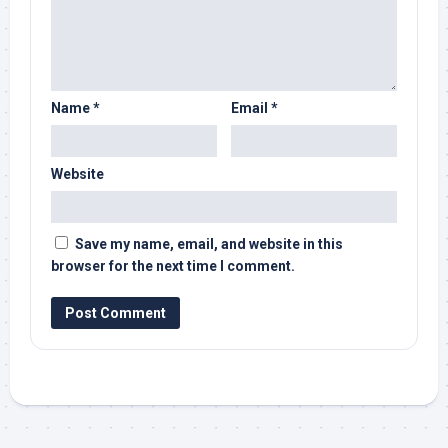
Name
*
Email
*
Website
Save my name, email, and website in this
browser for the next time I comment.