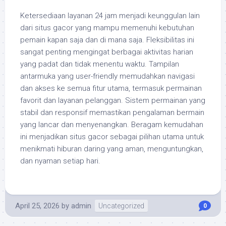
Ketersediaan layanan 24 jam menjadi keunggulan lain
dari situs gacor yang mampu memenuhi kebutuhan
pemain kapan saja dan di mana saja. Fleksibilitas ini
sangat penting mengingat berbagai aktivitas harian
yang padat dan tidak menentu waktu. Tampilan
antarmuka yang user-friendly memudahkan navigasi
dan akses ke semua fitur utama, termasuk permainan
favorit dan layanan pelanggan. Sistem permainan yang
stabil dan responsif memastikan pengalaman bermain
yang lancar dan menyenangkan. Beragam kemudahan
ini menjadikan situs gacor sebagai pilihan utama untuk
menikmati hiburan daring yang aman, menguntungkan,
dan nyaman setiap hari.
April 25, 2026
by
admin
Uncategorized
0