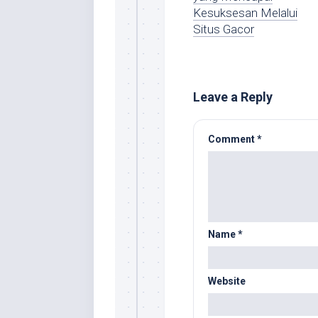
Kesuksesan Melalui
Situs Gacor
Leave a Reply
Comment
*
Name
*
Website