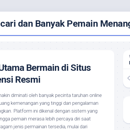
Dicari dan Banyak Pemain Menan
Utama Bermain di Situs
ensi Resmi
kin diminati oleh banyak pecinta taruhan online
uang kemenangan yang tinggi dan pengalaman
kan. Platform ini dikenal dengan sistem yang
ingga pemain merasa lebih percaya diri saat
gam jenis permainan tersedia, mulai dari