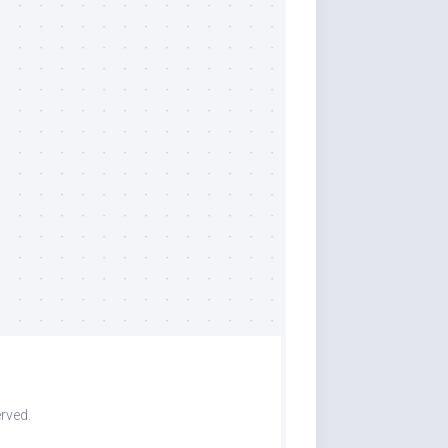
rved.