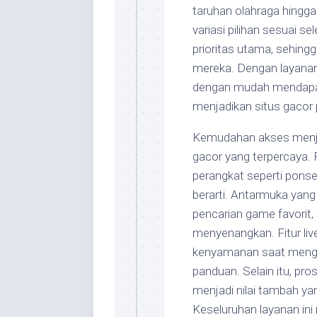
taruhan olahraga hingg
variasi pilihan sesuai s
prioritas utama, sehingg
mereka. Dengan layanan
dengan mudah mendapat
menjadikan situs gacor 
Kemudahan akses menjad
gacor yang terpercaya.
perangkat seperti ponse
berarti. Antarmuka ya
pencarian game favorit,
menyenangkan. Fitur li
kenyamanan saat mengh
panduan. Selain itu, pr
menjadi nilai tambah y
Keseluruhan layanan ini