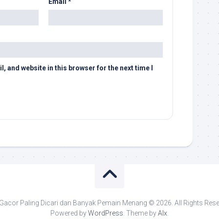
Email
*
 and website in this browser for the next time I
 Gacor Paling Dicari dan Banyak Pemain Menang © 2026. All Rights Rese
Powered by
WordPress
. Theme by
Alx
.