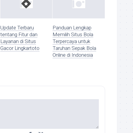
Update Terbaru
Panduan Lengkap
tentang Fitur dan
Memilih Situs Bola
Layanan di Situs
Terpercaya untuk
Gacor Lingkartoto
Taruhan Sepak Bola
Online di Indonesia