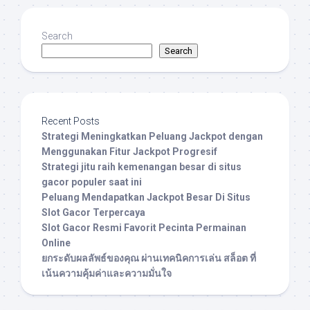
Search
Search
Recent Posts
Strategi Meningkatkan Peluang Jackpot dengan
Menggunakan Fitur Jackpot Progresif
Strategi jitu raih kemenangan besar di situs
gacor populer saat ini
Peluang Mendapatkan Jackpot Besar Di Situs
Slot Gacor Terpercaya
Slot Gacor Resmi Favorit Pecinta Permainan
Online
ยกระดับผลลัพธ์ของคุณ ผ่านเทคนิคการเล่น สล็อต ที่
เน้นความคุ้มค่าและความมั่นใจ