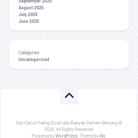
September 2025
August 2025
July 2025
June 2025
Categories
Uncategorized
Slot Gacor Paling Dicari dan Banyak Pemain Menang ©
2026. All Rights Reserved.
Powered by
WordPress
. Theme by
Alx
.