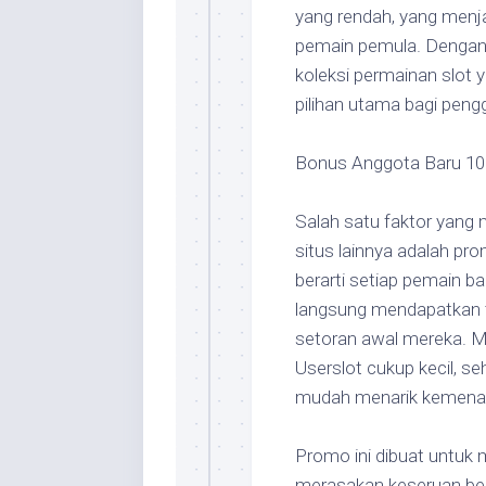
yang rendah, yang menjad
pemain pemula. Dengan s
koleksi permainan slot y
pilihan utama bagi pengg
Bonus Anggota Baru 100
Salah satu faktor yang 
situs lainnya adalah pr
berarti setiap pemain b
langsung mendapatkan ta
setoran awal mereka. Me
Userslot cukup kecil, s
mudah menarik kemenan
Promo ini dibuat untu
merasakan keseruan ber