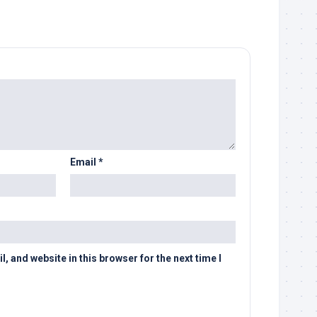
Email
*
 and website in this browser for the next time I