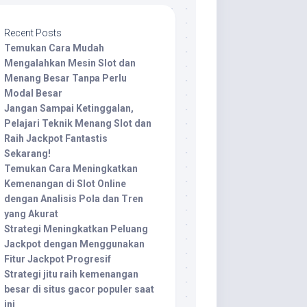
Recent Posts
Temukan Cara Mudah
Mengalahkan Mesin Slot dan
Menang Besar Tanpa Perlu
Modal Besar
Jangan Sampai Ketinggalan,
Pelajari Teknik Menang Slot dan
Raih Jackpot Fantastis
Sekarang!
Temukan Cara Meningkatkan
Kemenangan di Slot Online
dengan Analisis Pola dan Tren
yang Akurat
Strategi Meningkatkan Peluang
Jackpot dengan Menggunakan
Fitur Jackpot Progresif
Strategi jitu raih kemenangan
besar di situs gacor populer saat
ini