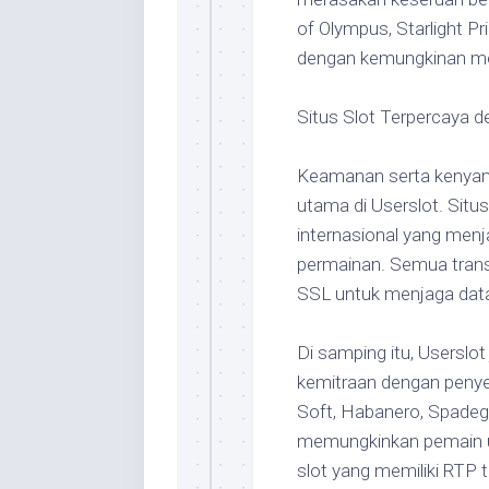
of Olympus, Starlight 
dengan kemungkinan men
Situs Slot Terpercaya d
Keamanan serta kenyama
utama di Userslot. Situs
internasional yang menj
permainan. Semua trans
SSL untuk menjaga data
Di samping itu, Userslot
kemitraan dengan penyed
Soft, Habanero, Spadega
memungkinkan pemain un
slot yang memiliki RTP ti