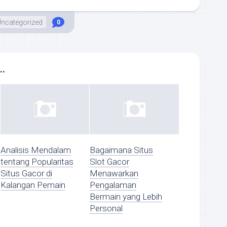
ncategorized
0
..
Analisis Mendalam
Bagaimana Situs
tentang Popularitas
Slot Gacor
Situs Gacor di
Menawarkan
Kalangan Pemain
Pengalaman
Bermain yang Lebih
Personal