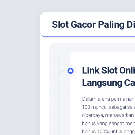
Skip
Slot Gacor Paling 
to
content
Link Slot On
Langsung Ca
Dalam arena permainan s
100
muncul sebagai sala
dipercaya, menawarkan 
bonus yang sangat menari
bonus 100% untuk anggo