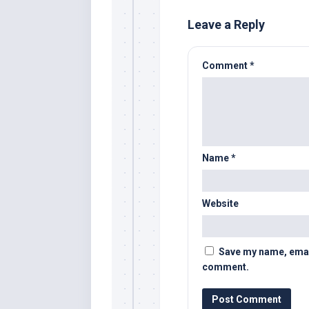
Leave a Reply
Comment
*
Name
*
Website
Save my name, email,
comment.