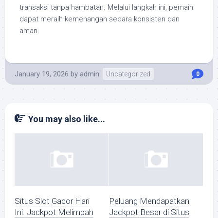
transaksi tanpa hambatan. Melalui langkah ini, pemain
dapat meraih kemenangan secara konsisten dan
aman.
January 19, 2026
by
admin
Uncategorized
0
You may also like...
Situs Slot Gacor Hari
Peluang Mendapatkan
Ini: Jackpot Melimpah
Jackpot Besar di Situs