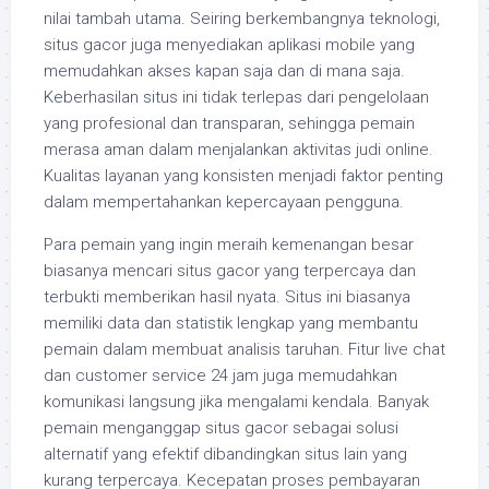
nilai tambah utama. Seiring berkembangnya teknologi,
situs gacor juga menyediakan aplikasi mobile yang
memudahkan akses kapan saja dan di mana saja.
Keberhasilan situs ini tidak terlepas dari pengelolaan
yang profesional dan transparan, sehingga pemain
merasa aman dalam menjalankan aktivitas judi online.
Kualitas layanan yang konsisten menjadi faktor penting
dalam mempertahankan kepercayaan pengguna.
Para pemain yang ingin meraih kemenangan besar
biasanya mencari situs gacor yang terpercaya dan
terbukti memberikan hasil nyata. Situs ini biasanya
memiliki data dan statistik lengkap yang membantu
pemain dalam membuat analisis taruhan. Fitur live chat
dan customer service 24 jam juga memudahkan
komunikasi langsung jika mengalami kendala. Banyak
pemain menganggap situs gacor sebagai solusi
alternatif yang efektif dibandingkan situs lain yang
kurang terpercaya. Kecepatan proses pembayaran