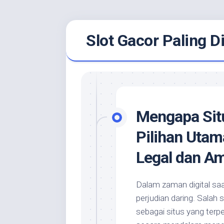
Skip
Slot Gacor Paling 
to
content
Mengapa Sit
Pilihan Utam
Legal dan A
Dalam zaman digital saa
perjudian daring. Salah 
sebagai situs yang terpe