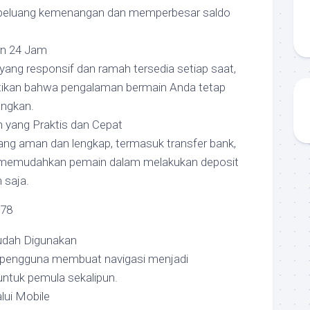
 peluang kemenangan dan memperbesar saldo
n 24 Jam
ang responsif dan ramah tersedia setiap saat,
an bahwa pengalaman bermain Anda tetap
angkan.
yang Praktis dan Cepat
ang aman dan lengkap, termasuk transfer bank,
a, memudahkan pemain dalam melakukan deposit
 saja.
a78
dah Digunakan
 pengguna membuat navigasi menjadi
untuk pemula sekalipun.
lui Mobile