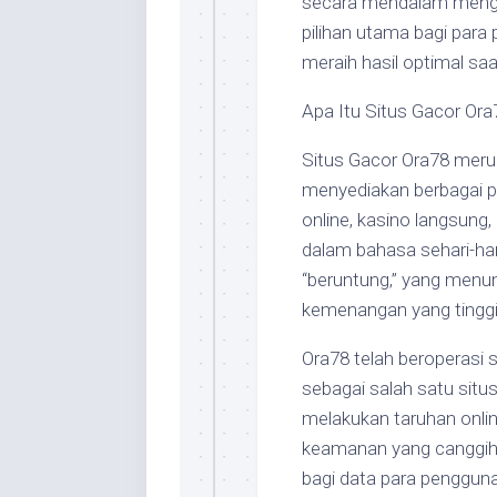
secara mendalam men
pilihan utama bagi para p
meraih hasil optimal saat
Apa Itu Situs Gacor Ora
Situs Gacor Ora78 meru
menyediakan berbagai p
online, kasino langsung,
dalam bahasa sehari-har
“beruntung,” yang menun
kemenangan yang tinggi 
Ora78 telah beroperasi
sebagai salah satu sit
melakukan taruhan onlin
keamanan yang canggih
bagi data para penggun