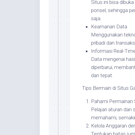
Situs ini bisa dibu
ponsel, sehingga p
saja.
Keamanan Data
Menggunakan teknol
pribadi dan transak
Informasi Real-Tim
Data mengenai hasil
diperbarui, memban
dan tepat.
Tips Bermain di Situs 
Pahami Permainan
Pelajari aturan dan 
memahami, semakin 
Kelola Anggaran de
Tentukan batas juml