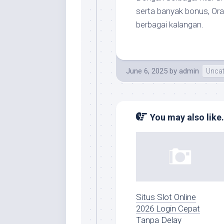
serta banyak bonus, O
berbagai kalangan.
June 6, 2025
by
admin
Uncat
You may also like.
Situs Slot Online
2026 Login Cepat
Tanpa Delay