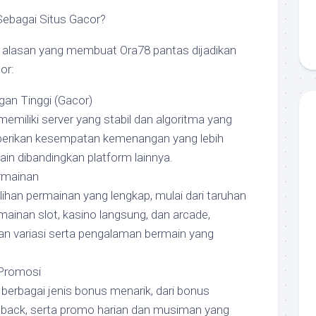
ebagai Situs Gacor?
a alasan yang membuat Ora78 pantas dijadikan
or:
gan Tinggi (Gacor)
 memiliki server yang stabil dan algoritma yang
berikan kesempatan kemenangan yang lebih
ain dibandingkan platform lainnya.
rmainan
lihan permainan yang lengkap, mulai dari taruhan
mainan slot, kasino langsung, dan arcade,
n variasi serta pengalaman bermain yang
Promosi
erbagai jenis bonus menarik, dari bonus
hback, serta promo harian dan musiman yang