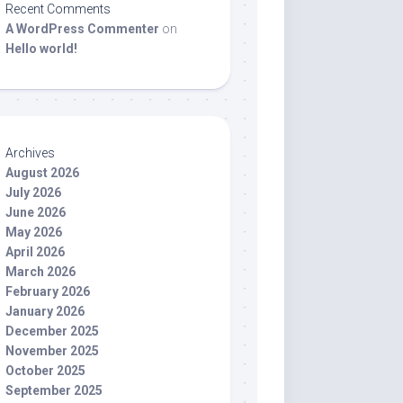
Recent Comments
A WordPress Commenter
on
Hello world!
Archives
August 2026
July 2026
June 2026
May 2026
April 2026
March 2026
February 2026
January 2026
December 2025
November 2025
October 2025
September 2025