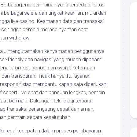
Berbagai jenis permainan yang tersedia di situs
rbagai selera dan tingkat keahlian, mulai dari
hingga live casino. Keamanan data dan transaksi
a, sehingga pemain merasa nyaman saat
pun withdraw.
selalu mengutamakan kenyamanan penggunanya
er-friendly dan navigasi yang mudah dipahami.
enai promosi, bonus, dan syarat ketentuan
 dan transparan. Tidak hanya itu, layanan
responsif siap membantu kapan saja diperlukan.
tif seperti live chat dan panduan lengkap, pemain
 saat bermain. Dukungan teknologi terbaru
p transaksi berlangsung cepat dan aman,
an bermain secara keseluruhan.
al karena kecepatan dalam proses pembayaran