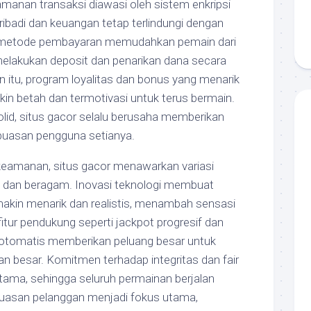
manan transaksi diawasi oleh sistem enkripsi
ribadi dan keuangan tetap terlindungi dengan
an metode pembayaran memudahkan pemain dari
melakukan deposit dan penarikan dana secara
ain itu, program loyalitas dan bonus yang menarik
 betah dan termotivasi untuk terus bermain.
lid, situs gacor selalu berusaha memberikan
epuasan pengguna setianya.
eamanan, situs gacor menawarkan variasi
 dan beragam. Inovasi teknologi membuat
akin menarik dan realistis, menambah sensasi
itur pendukung seperti jackpot progresif dan
a otomatis memberikan peluang besar untuk
 besar. Komitmen terhadap integritas dan fair
tama, sehingga seluruh permainan berjalan
uasan pelanggan menjadi fokus utama,