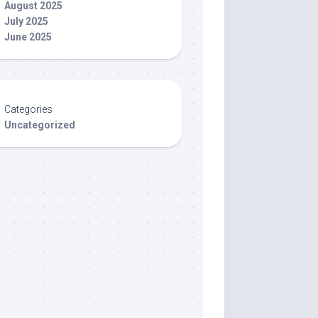
August 2025
July 2025
June 2025
Categories
Uncategorized