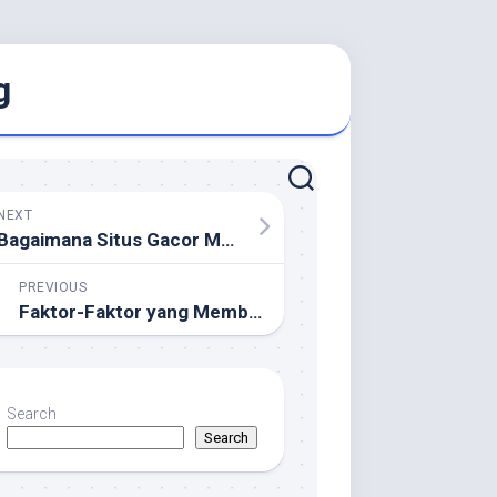
g
NEXT
Bagaimana Situs Gacor Membantu Pengguna Meningkatkan Kepercayaan Diri dalam Bertaruh
PREVIOUS
Faktor-Faktor yang Membuat Situs Gacor Menjadi Pilihan Utama Para Penggemar Judi Online
Search
Search