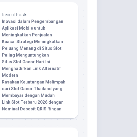
Recent Posts
Inovasi dalam Pengembangan
Aplikasi Mobile untuk
Meningkatkan Penjualan
Kuasai Strategi Meningkatkan
Peluang Menang di Situs Slot
Paling Menguntungkan
Situs Slot Gacor Hari Ini
Menghadirkan Link Alternatif
Modern
Rasakan Keuntungan Melimpah
dari Slot Gacor Thailand yang
Membayar dengan Mudah
Link Slot Terbaru 2026 dengan
Nominal Deposit QRIS Ringan