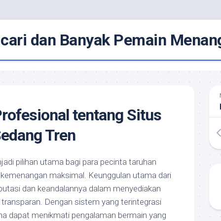
Dicari dan Banyak Pemain Menan
ofesional tentang Situs
Sedang Tren
adi pilihan utama bagi para pecinta taruhan
ih kemenangan maksimal. Keunggulan utama dari
 reputasi dan keandalannya dalam menyediakan
 transparan. Dengan sistem yang terintegrasi
una dapat menikmati pengalaman bermain yang