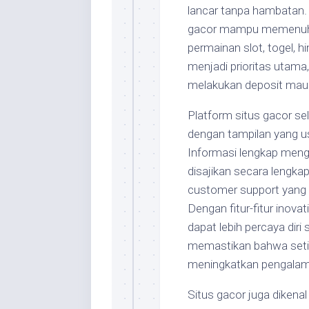
lancar tanpa hambatan. 
gacor mampu memenuhi be
permainan slot, togel, 
menjadi prioritas utam
melakukan deposit mau
Platform situs gacor 
dengan tampilan yang us
Informasi lengkap meng
disajikan secara lengkap
customer support yang 
Dengan fitur-fitur inova
dapat lebih percaya diri
memastikan bahwa setia
meningkatkan pengalam
Situs gacor juga diken