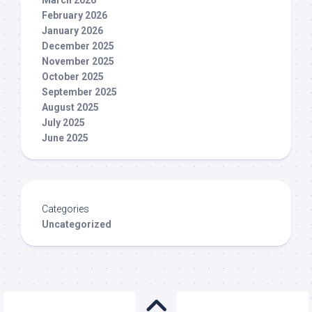
March 2026
February 2026
January 2026
December 2025
November 2025
October 2025
September 2025
August 2025
July 2025
June 2025
Categories
Uncategorized