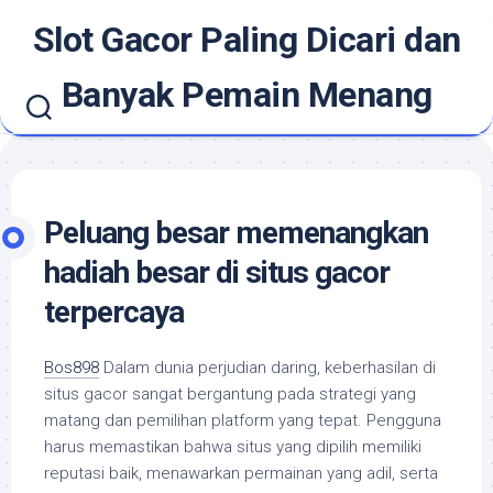
Skip
Slot Gacor Paling Dicari dan
to
content
Banyak Pemain Menang
Peluang besar memenangkan
hadiah besar di situs gacor
terpercaya
Bos898
Dalam dunia perjudian daring, keberhasilan di
situs gacor sangat bergantung pada strategi yang
matang dan pemilihan platform yang tepat. Pengguna
harus memastikan bahwa situs yang dipilih memiliki
reputasi baik, menawarkan permainan yang adil, serta