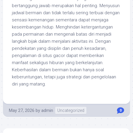
bertanggung jawab merupakan hal penting. Menyusun
jadwal bermain dan tidak terlalu sering terbuai dengan
sensasi kemenangan sementara dapat menjaga
keseimbangan hidup. Menghindari ketergantungan
pada permainan dan mengenali batas diri menjadi
langkah bijak dalam menjalani aktivitas ini. Dengan
pendekatan yang disiplin dan penuh kesadaran,
pengalaman di situs gacor dapat memberikan
manfaat sekaligus hiburan yang berkelanjutan.
Keberhasilan dalam bermain bukan hanya soal
keberuntungan, tetapi juga strategi dan pengelolaan
diri yang matang.
May 27, 2026
by
admin
Uncategorized
0