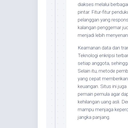
diakses melalui berbaga
pintar. Fitur-fitur pend
pelanggan yang respons
kalangan penggemar jud
menjadi lebih menyena
Keamanan data dan trans
Teknologi enkripsi terba
setiap anggota, sehingg
Selain itu, metode pem
yang cepat memberikan
keuangan. Situs ini jug
pemain pemula agar dap
kehilangan uang asli. De
mampu menjaga keperca
jangka panjang.