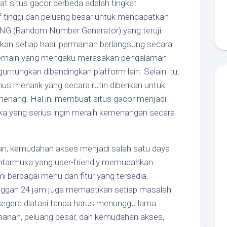
t situs gacor berbeda adalah tingkat
f tinggi dan peluang besar untuk mendapatkan
RNG (Random Number Generator) yang teruji
n setiap hasil permainan berlangsung secara
 pemain yang mengaku merasakan pengalaman
untungkan dibandingkan platform lain. Selain itu,
s menarik yang secara rutin diberikan untuk
enang. Hal ini membuat situs gacor menjadi
eka yang serius ingin meraih kemenangan secara
nan, kemudahan akses menjadi salah satu daya
antarmuka yang user-friendly memudahkan
berbagai menu dan fitur yang tersedia.
nggan 24 jam juga memastikan setiap masalah
segera diatasi tanpa harus menunggu lama.
anan, peluang besar, dan kemudahan akses,