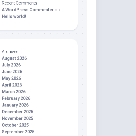
Recent Comments
A WordPress Commenter
on
Hello world!
Archives
August 2026
July 2026
June 2026
May 2026
April 2026
March 2026
February 2026
January 2026
December 2025
November 2025
October 2025
September 2025