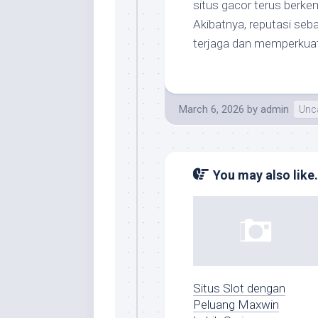
situs gacor terus berke
Akibatnya, reputasi seba
terjaga dan memperkuat p
March 6, 2026
by
admin
Unc
You may also like.
Situs Slot dengan
Peluang Maxwin