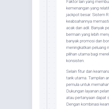
Faktor lain yang membua
kemenangan yang relati
jackpot besar. Sistem 
keabsahannya memastika
acak dan adil. Banyak
bermain yang lebih meng
banyak promosi dan bonu
meningkatkan peluang m
pilihan utama bagi mer
konsisten.
Selain fitur dan keama
tarik utama. Tampilan 
pemula untuk memahami 
Dukungan layanan pela
atau pertanyaan dapat 
Dengan kombinasi keam