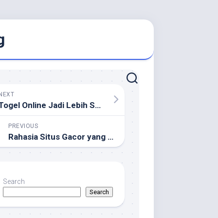
g
NEXT
Togel Online Jadi Lebih Seru dengan Strategi yang Membuka Peluang Besar
PREVIOUS
Rahasia Situs Gacor yang Membuat Pemain Ketagihan Setiap Hari
Search
Search