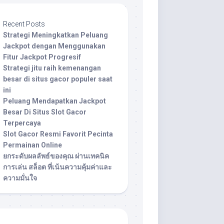
Recent Posts
Strategi Meningkatkan Peluang
Jackpot dengan Menggunakan
Fitur Jackpot Progresif
Strategi jitu raih kemenangan
besar di situs gacor populer saat
ini
Peluang Mendapatkan Jackpot
Besar Di Situs Slot Gacor
Terpercaya
Slot Gacor Resmi Favorit Pecinta
Permainan Online
ยกระดับผลลัพธ์ของคุณ ผ่านเทคนิค
การเล่น สล็อต ที่เน้นความคุ้มค่าและ
ความมั่นใจ