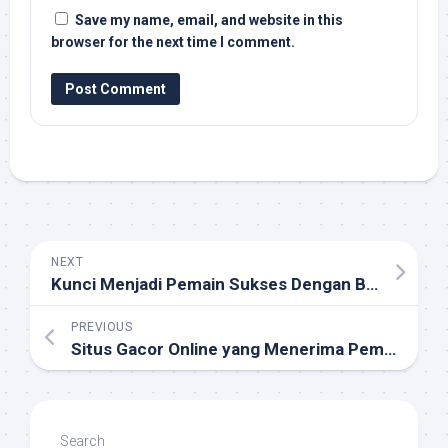
Save my name, email, and website in this
browser for the next time I comment.
NEXT
Kunci Menjadi Pemain Sukses Dengan Bermain Di Situs Gacor
PREVIOUS
Situs Gacor Online yang Menerima Pembayaran dengan Transfer Online
Search