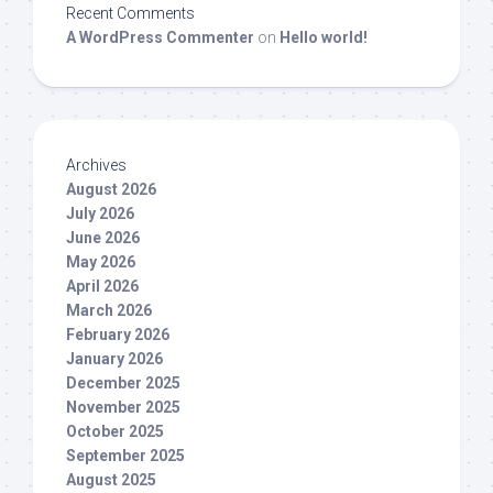
Recent Comments
A WordPress Commenter
on
Hello world!
Archives
August 2026
July 2026
June 2026
May 2026
April 2026
March 2026
February 2026
January 2026
December 2025
November 2025
October 2025
September 2025
August 2025