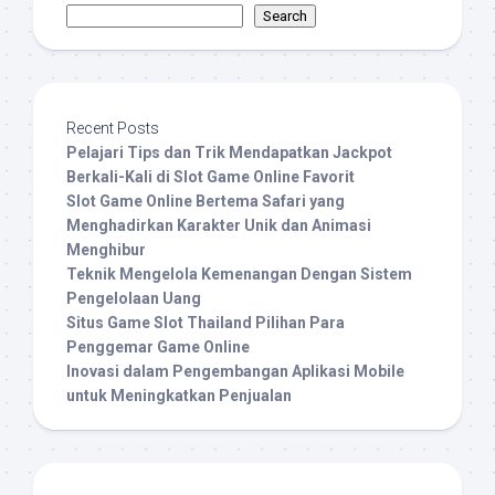
Search
Recent Posts
Pelajari Tips dan Trik Mendapatkan Jackpot
Berkali-Kali di Slot Game Online Favorit
Slot Game Online Bertema Safari yang
Menghadirkan Karakter Unik dan Animasi
Menghibur
Teknik Mengelola Kemenangan Dengan Sistem
Pengelolaan Uang
Situs Game Slot Thailand Pilihan Para
Penggemar Game Online
Inovasi dalam Pengembangan Aplikasi Mobile
untuk Meningkatkan Penjualan