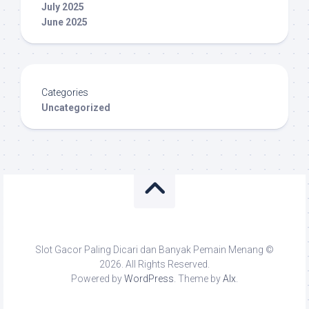
July 2025
June 2025
Categories
Uncategorized
Slot Gacor Paling Dicari dan Banyak Pemain Menang ©
2026. All Rights Reserved.
Powered by
WordPress
. Theme by
Alx
.