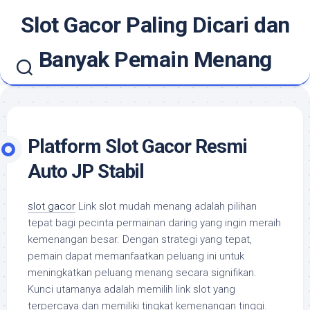
Skip
Slot Gacor Paling Dicari dan
to
content
Banyak Pemain Menang
Platform Slot Gacor Resmi
Auto JP Stabil
slot gacor
Link slot mudah menang adalah pilihan
tepat bagi pecinta permainan daring yang ingin meraih
kemenangan besar. Dengan strategi yang tepat,
pemain dapat memanfaatkan peluang ini untuk
meningkatkan peluang menang secara signifikan.
Kunci utamanya adalah memilih link slot yang
terpercaya dan memiliki tingkat kemenangan tinggi.