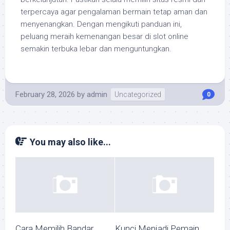
terpercaya agar pengalaman bermain tetap aman dan
menyenangkan. Dengan mengikuti panduan ini,
peluang meraih kemenangan besar di slot online
semakin terbuka lebar dan menguntungkan.
February 28, 2026
by
admin
Uncategorized
0
You may also like...
Cara Memilih Bandar
Kunci Menjadi Pemain