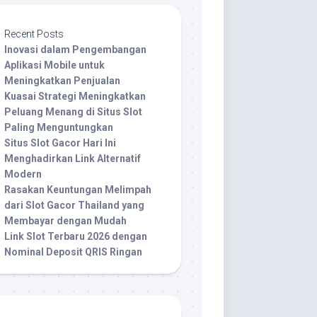
Recent Posts
Inovasi dalam Pengembangan
Aplikasi Mobile untuk
Meningkatkan Penjualan
Kuasai Strategi Meningkatkan
Peluang Menang di Situs Slot
Paling Menguntungkan
Situs Slot Gacor Hari Ini
Menghadirkan Link Alternatif
Modern
Rasakan Keuntungan Melimpah
dari Slot Gacor Thailand yang
Membayar dengan Mudah
Link Slot Terbaru 2026 dengan
Nominal Deposit QRIS Ringan