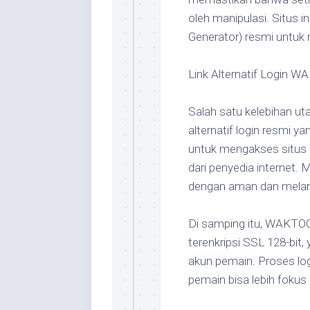
oleh manipulasi. Situs
Generator) resmi untuk 
Link Alternatif Login
Salah satu kelebihan u
alternatif login resmi y
untuk mengakses situs
dari penyedia internet. Me
dengan aman dan melanj
Di samping itu, WAKTO
terenkripsi SSL 128-bi
akun pemain. Proses log
pemain bisa lebih fokus