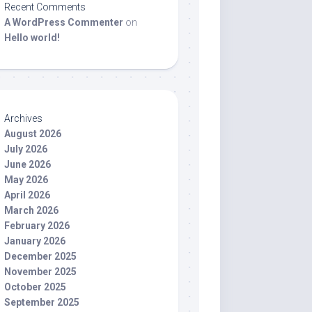
Recent Comments
A WordPress Commenter
on
Hello world!
Archives
August 2026
July 2026
June 2026
May 2026
April 2026
March 2026
February 2026
January 2026
December 2025
November 2025
October 2025
September 2025