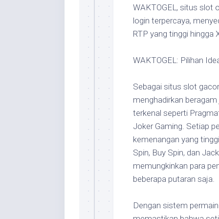
WAKTOGEL, situs slot onl
login terpercaya, meny
RTP yang tinggi hingga 
WAKTOGEL: Pilihan Ideal
Sebagai situs slot ga
menghadirkan beragam j
terkenal seperti Pragma
Joker Gaming. Setiap p
kemenangan yang tinggi 
Spin, Buy Spin, dan Jac
memungkinkan para pem
beberapa putaran saja.
Dengan sistem permain
memastikan bahwa setiap