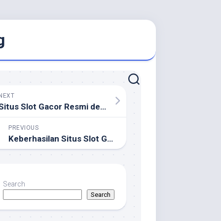
g
NEXT
Situs Slot Gacor Resmi dengan Bonus Menarik Setiap Hari
PREVIOUS
Keberhasilan Situs Slot Gacor dalam Menyediakan Pelayanan Customer Support Terbaik
Search
Search