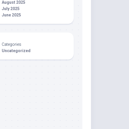
August 2025
July 2025
June 2025
Categories
Uncategorized