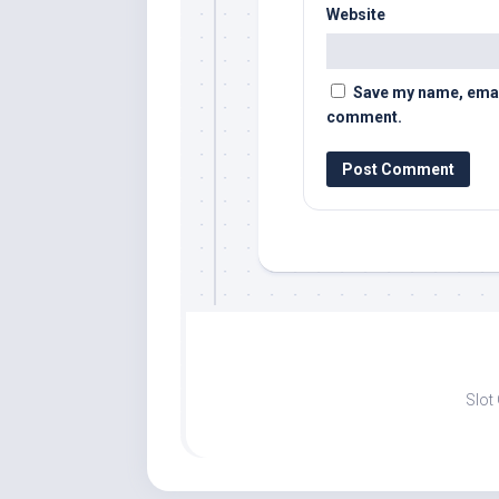
Website
Save my name, email,
comment.
Slot