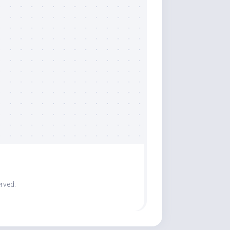
rved.