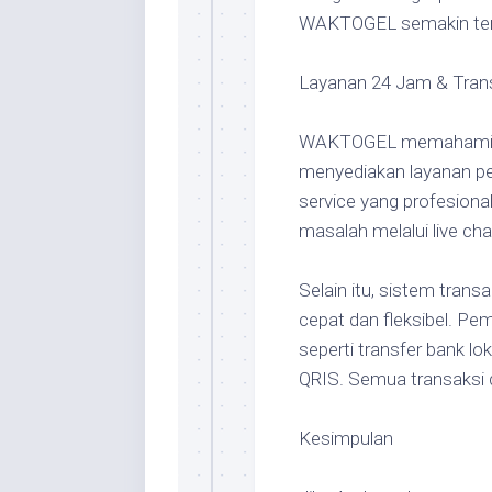
WAKTOGEL semakin terbu
Layanan 24 Jam & Tran
WAKTOGEL memahami ke
menyediakan layanan p
service yang profesion
masalah melalui live ch
Selain itu, sistem trans
cepat dan fleksibel. P
seperti transfer bank lok
QRIS. Semua transaksi 
Kesimpulan