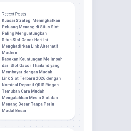
Recent Posts
Kuasai Strategi Meningkatkan
Peluang Menang di Situs Slot
Paling Menguntungkan
Situs Slot Gacor Hari Ini
Menghadirkan Link Alternatif
Modern
Rasakan Keuntungan Melimpah
dari Slot Gacor Thailand yang
Membayar dengan Mudah
Link Slot Terbaru 2026 dengan
Nominal Deposit QRIS Ringan
Temukan Cara Mudah
Mengalahkan Mesin Slot dan
Menang Besar Tanpa Perlu
Modal Besar