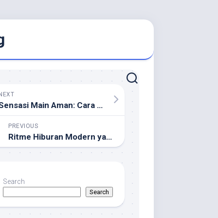
g
NEXT
Sensasi Main Aman: Cara Seru Nikmati Slot, Togel, dan Judi Online Tanpa Drama
PREVIOUS
Ritme Hiburan Modern yang Bikin Santai Tapi Seru Abis
Search
Search