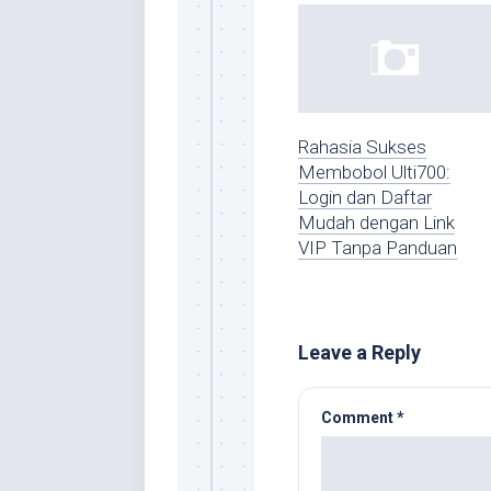
Rahasia Sukses
Membobol Ulti700:
Login dan Daftar
Mudah dengan Link
VIP Tanpa Panduan
Leave a Reply
Comment
*