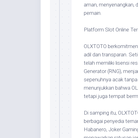
aman, menyenangkan, d
pemain.
Platform Slot Online Te
OLXTOTO berkomitmen u
adil dan transparan. Set
telah memiliki lisensi
Generator (RNG), menja
sepenuhnya acak tanpa 
menunjukkan bahwa OLX
tetapi juga tempat berm
Di samping itu, OLXTOT
berbagai penyedia terna
Habanero, Joker Gaming
menawarkan ratusan jeni