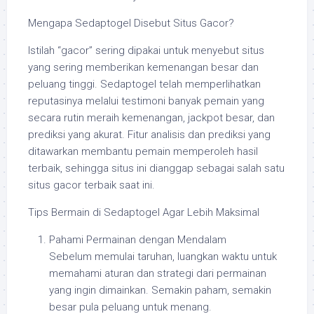
Mengapa Sedaptogel Disebut Situs Gacor?
Istilah “gacor” sering dipakai untuk menyebut situs
yang sering memberikan kemenangan besar dan
peluang tinggi. Sedaptogel telah memperlihatkan
reputasinya melalui testimoni banyak pemain yang
secara rutin meraih kemenangan, jackpot besar, dan
prediksi yang akurat. Fitur analisis dan prediksi yang
ditawarkan membantu pemain memperoleh hasil
terbaik, sehingga situs ini dianggap sebagai salah satu
situs gacor terbaik saat ini.
Tips Bermain di Sedaptogel Agar Lebih Maksimal
Pahami Permainan dengan Mendalam
Sebelum memulai taruhan, luangkan waktu untuk
memahami aturan dan strategi dari permainan
yang ingin dimainkan. Semakin paham, semakin
besar pula peluang untuk menang.