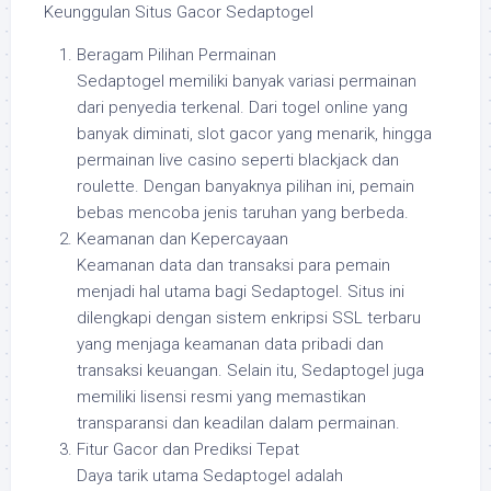
Keunggulan Situs Gacor Sedaptogel
Beragam Pilihan Permainan
Sedaptogel memiliki banyak variasi permainan
dari penyedia terkenal. Dari togel online yang
banyak diminati, slot gacor yang menarik, hingga
permainan live casino seperti blackjack dan
roulette. Dengan banyaknya pilihan ini, pemain
bebas mencoba jenis taruhan yang berbeda.
Keamanan dan Kepercayaan
Keamanan data dan transaksi para pemain
menjadi hal utama bagi Sedaptogel. Situs ini
dilengkapi dengan sistem enkripsi SSL terbaru
yang menjaga keamanan data pribadi dan
transaksi keuangan. Selain itu, Sedaptogel juga
memiliki lisensi resmi yang memastikan
transparansi dan keadilan dalam permainan.
Fitur Gacor dan Prediksi Tepat
Daya tarik utama Sedaptogel adalah