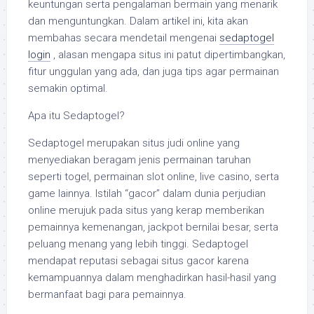
keuntungan serta pengalaman bermain yang menarik
dan menguntungkan. Dalam artikel ini, kita akan
membahas secara mendetail mengenai
sedaptogel
login
, alasan mengapa situs ini patut dipertimbangkan,
fitur unggulan yang ada, dan juga tips agar permainan
semakin optimal.
Apa itu Sedaptogel?
Sedaptogel merupakan situs judi online yang
menyediakan beragam jenis permainan taruhan
seperti togel, permainan slot online, live casino, serta
game lainnya. Istilah “gacor” dalam dunia perjudian
online merujuk pada situs yang kerap memberikan
pemainnya kemenangan, jackpot bernilai besar, serta
peluang menang yang lebih tinggi. Sedaptogel
mendapat reputasi sebagai situs gacor karena
kemampuannya dalam menghadirkan hasil-hasil yang
bermanfaat bagi para pemainnya.