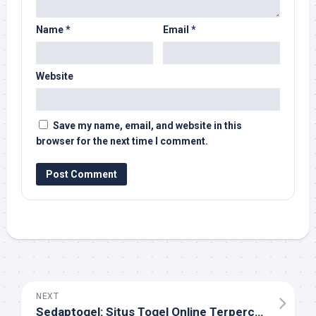
Name
*
Email
*
Website
Save my name, email, and website in this
browser for the next time I comment.
NEXT
Sedaptogel: Situs Togel Online Terpercaya dengan Layanan Profesional dan Sistem Keamanan Terbaik