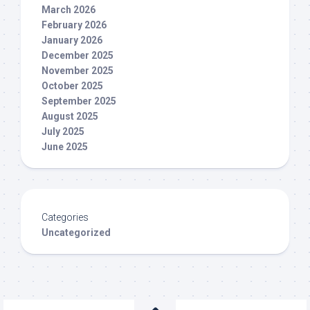
March 2026
February 2026
January 2026
December 2025
November 2025
October 2025
September 2025
August 2025
July 2025
June 2025
Categories
Uncategorized