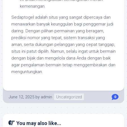
kemenangan.
Sedaptogel adalah situs yang sangat dipercaya dan
menawarkan banyak keunggulan bagi penggemar judi
daring. Dengan pilihan permainan yang beragam,
prediksi nomor yang tepat, sistem transaksi yang
aman, serta dukungan pelanggan yang cepat tanggap,
situs ini patut dipilih. Namun, selalu ingat untuk bermain
dengan bijak dan mengelola dana Anda dengan baik
agar pengalaman bermain tetap menggembirakan dan
menguntungkan.
June 12, 2025
by
admin
Uncategorized
0
You may also like...