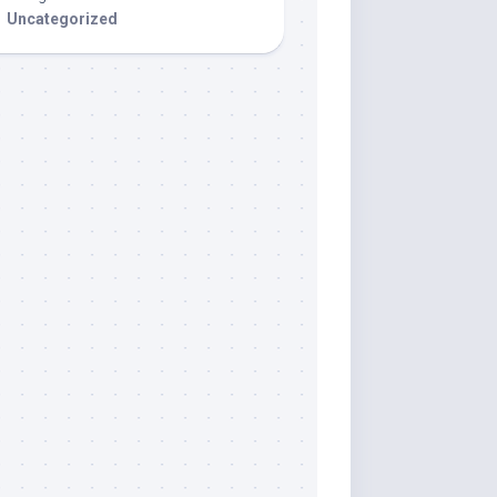
Uncategorized