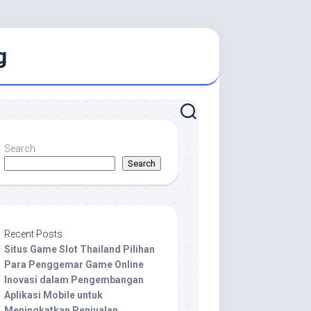
g
Search
Search
Recent Posts
Situs Game Slot Thailand Pilihan
Para Penggemar Game Online
Inovasi dalam Pengembangan
Aplikasi Mobile untuk
Meningkatkan Penjualan