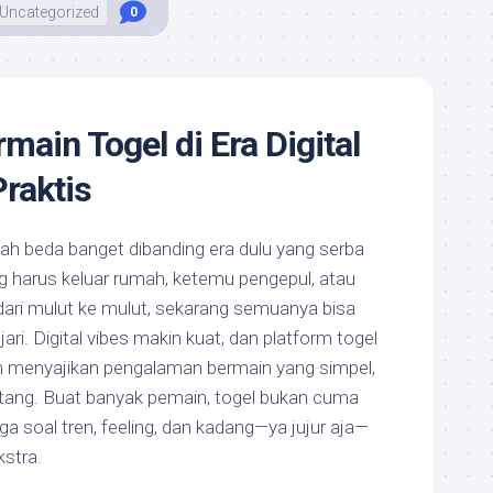
Uncategorized
0
main Togel di Era Digital
raktis
ah beda banget dibanding era dulu yang serba
g harus keluar rumah, ketemu pengepul, atau
ari mulut ke mulut, sekarang semuanya bisa
ari. Digital vibes makin kuat, dan platform togel
m menyajikan pengalaman bermain yang simpel,
tang. Buat banyak pemain, togel bukan cuma
uga soal tren, feeling, dan kadang—ya jujur aja—
kstra.