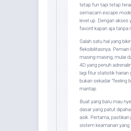
tetap fun tapi tetap tera
semacam
escape mod
level up. Dengan akses
favorit kapan aja tanpa r
Salah satu hal yang biki
fleksibilitasnya. Pemai
masing-masing, mulai d
4D yang penuh adrenali
lagi fitur statistik har
bukan sekadar “feeling ba
mantap.
Buat yang baru mau nyem
dasar yang patut dipah
asik. Pertama, pastikan 
sistem keamanan yang mu