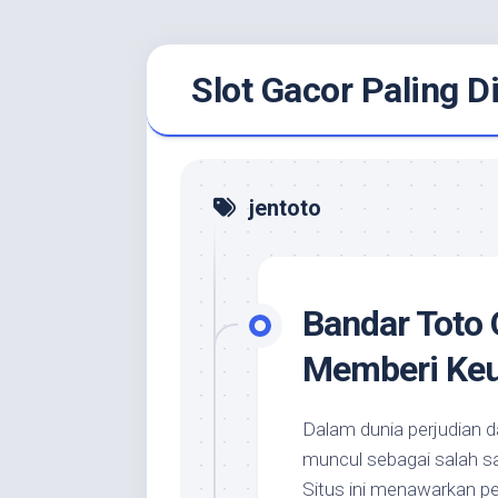
Skip
Slot Gacor Paling 
to
content
jentoto
Bandar Toto 
Memberi Keu
Dalam dunia perjudian 
muncul sebagai salah sat
Situs ini menawarkan 