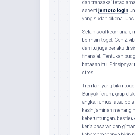
dan transaksi tetap am
seperti
jentoto login
un
yang sudah dikenal luas
Selain soal keamanan, 
bermain togel. Gen Z vi
dan itu juga berlaku di 
finansial. Tentukan bud
batasan itu. Prinsipnya: 
stres.
Tren lain yang bikin tog
Banyak forum, grup disku
angka, rumus, atau pola
kasih jaminan menang m
keberuntungan, bestie),
kerja pasaran dan gima
kebersamaannya bikin p