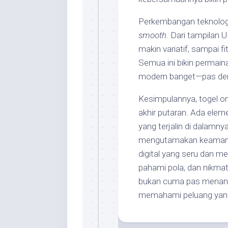
Perkembangan teknologi
smooth
. Dari tampilan
makin variatif, sampai fi
Semua ini bikin permain
modern banget—pas deng
Kesimpulannya, togel o
akhir putaran. Ada eleme
yang terjalin di dalamn
mengutamakan keamanan,
digital yang seru dan me
pahami pola, dan nikmat
bukan cuma pas menang,
memahami peluang yang b