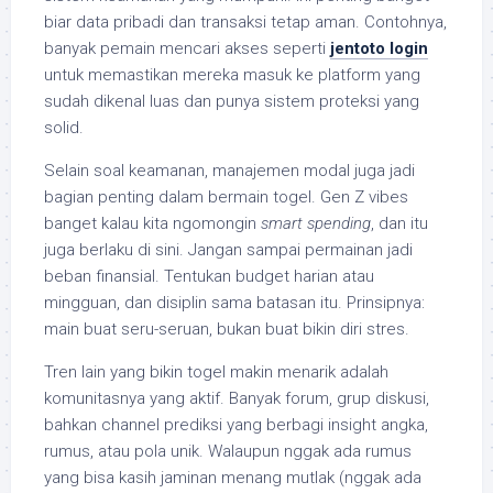
biar data pribadi dan transaksi tetap aman. Contohnya,
banyak pemain mencari akses seperti
jentoto login
untuk memastikan mereka masuk ke platform yang
sudah dikenal luas dan punya sistem proteksi yang
solid.
Selain soal keamanan, manajemen modal juga jadi
bagian penting dalam bermain togel. Gen Z vibes
banget kalau kita ngomongin
smart spending
, dan itu
juga berlaku di sini. Jangan sampai permainan jadi
beban finansial. Tentukan budget harian atau
mingguan, dan disiplin sama batasan itu. Prinsipnya:
main buat seru-seruan, bukan buat bikin diri stres.
Tren lain yang bikin togel makin menarik adalah
komunitasnya yang aktif. Banyak forum, grup diskusi,
bahkan channel prediksi yang berbagi insight angka,
rumus, atau pola unik. Walaupun nggak ada rumus
yang bisa kasih jaminan menang mutlak (nggak ada