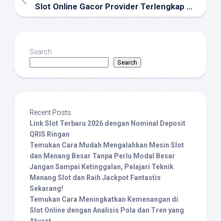
Slot Online Gacor Provider Terlengkap 2025 Anti Rungkad
Search
Search
Recent Posts
Link Slot Terbaru 2026 dengan Nominal Deposit
QRIS Ringan
Temukan Cara Mudah Mengalahkan Mesin Slot
dan Menang Besar Tanpa Perlu Modal Besar
Jangan Sampai Ketinggalan, Pelajari Teknik
Menang Slot dan Raih Jackpot Fantastis
Sekarang!
Temukan Cara Meningkatkan Kemenangan di
Slot Online dengan Analisis Pola dan Tren yang