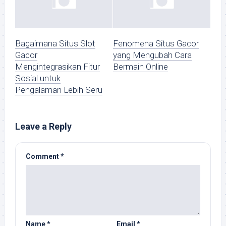
Bagaimana Situs Slot
Fenomena Situs Gacor
Gacor
yang Mengubah Cara
Mengintegrasikan Fitur
Bermain Online
Sosial untuk
Pengalaman Lebih Seru
Leave a Reply
Comment
*
Name
*
Email
*