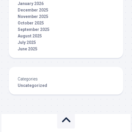
January 2026
December 2025
November 2025
October 2025
September 2025
August 2025
July 2025
June 2025
Categories
Uncategorized