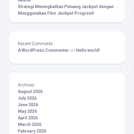
Akurat
Strategi Meningkatkan Peluang Jackpot dengan
Menggunakan Fitur Jackpot Progresif
Recent Comments
A WordPress Commenter
on
Hello world!
Archives
August 2026
July 2026
June 2026
May 2026
April 2026
March 2026
February 2026