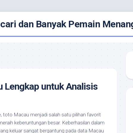
Dicari dan Banyak Pemain Menan
 Lengkap untuk Analisis
, toto Macau menjadi salah satu pilihan favorit
meraih keberuntungan besar. Keberhasilan dalam
ang keluar sangat bergantung pada data Macau