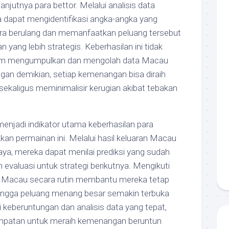
njutnya para bettor. Melalui analisis data
 dapat mengidentifikasi angka-angka yang
ra berulang dan memanfaatkan peluang tersebut
yang lebih strategis. Keberhasilan ini tidak
dalam mengumpulkan dan mengolah data Macau
gan demikian, setiap kemenangan bisa diraih
 sekaligus meminimalisir kerugian akibat tebakan
enjadi indikator utama keberhasilan para
an permainan ini. Melalui hasil keluaran Macau
aya, mereka dapat menilai prediksi yang sudah
 evaluasi untuk strategi berikutnya. Mengikuti
 Macau secara rutin membantu mereka tetap
hingga peluang menang besar semakin terbuka
 keberuntungan dan analisis data yang tepat,
empatan untuk meraih kemenangan beruntun