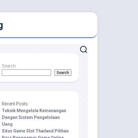
g
Search
Search
Recent Posts
Teknik Mengelola Kemenangan
Dengan Sistem Pengelolaan
Uang
Situs Game Slot Thailand Pilihan
Para Penggemar Game Online