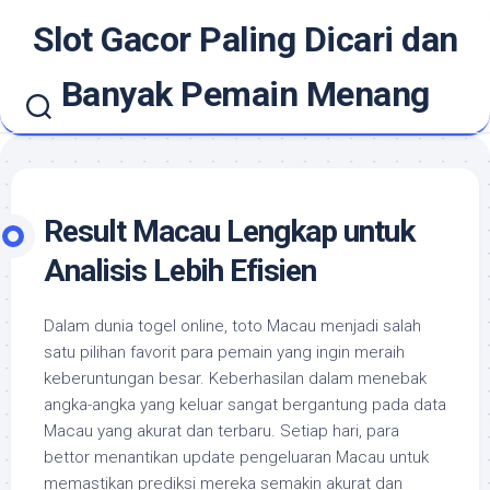
Skip
Slot Gacor Paling Dicari dan
to
content
Banyak Pemain Menang
Result Macau Lengkap untuk
Analisis Lebih Efisien
Dalam dunia togel online, toto Macau menjadi salah
satu pilihan favorit para pemain yang ingin meraih
keberuntungan besar. Keberhasilan dalam menebak
angka-angka yang keluar sangat bergantung pada data
Macau yang akurat dan terbaru. Setiap hari, para
bettor menantikan update pengeluaran Macau untuk
memastikan prediksi mereka semakin akurat dan