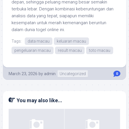
depan, sehingga peluang menang besar semakin
terbuka lebar. Dengan kombinasi keberuntungan dan
analisis data yang tepat, siapapun memiliki
kesempatan untuk meraih kemenangan beruntun
dalam dunia togel online ini.
Tags:
data macau
keluaran macau
pengeluaran macau
result macau
toto macau
March 23, 2026
by
admin
Uncategorized
0
You may also like...