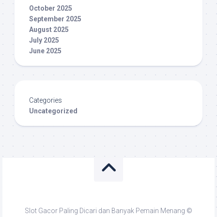
October 2025
September 2025
August 2025
July 2025
June 2025
Categories
Uncategorized
Slot Gacor Paling Dicari dan Banyak Pemain Menang ©