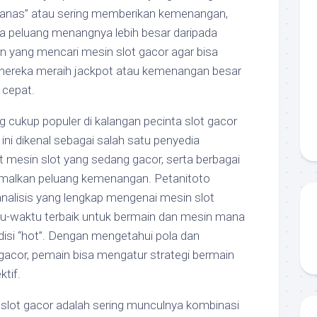
panas” atau sering memberikan kemenangan,
 peluang menangnya lebih besar daripada
n yang mencari mesin slot gacor agar bisa
mereka meraih jackpot atau kemenangan besar
 cepat.
g cukup populer di kalangan pecinta slot gacor
s ini dikenal sebagai salah satu penyedia
it mesin slot yang sedang gacor, serta berbagai
imalkan peluang kemenangan. Petanitoto
nalisis yang lengkap mengenai mesin slot
tu-waktu terbaik untuk bermain dan mesin mana
isi “hot”. Dengan mengetahui pola dan
t gacor, pemain bisa mengatur strategi bermain
tif.
i slot gacor adalah sering munculnya kombinasi