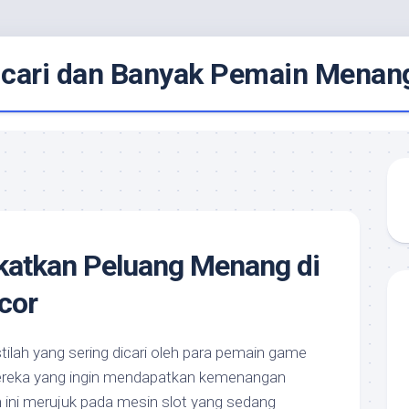
Dicari dan Banyak Pemain Menan
katkan Peluang Menang di
acor
tilah yang sering dicari oleh para pemain game
mereka yang ingin mendapatkan kemenangan
ah ini merujuk pada mesin slot yang sedang