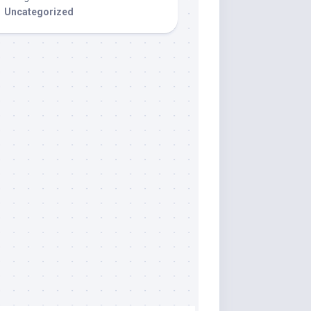
Uncategorized