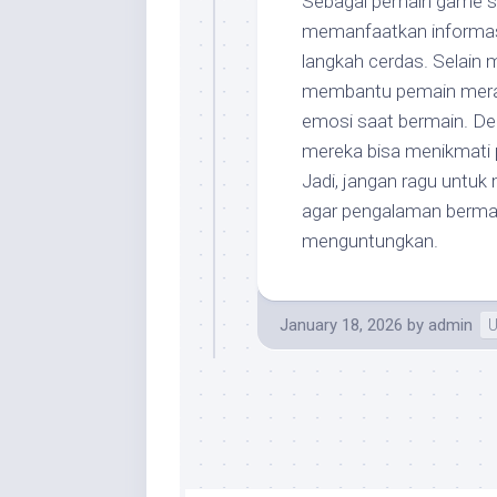
Sebagai pemain game s
memanfaatkan informasi 
langkah cerdas. Selain 
membantu pemain merasa
emosi saat bermain. De
mereka bisa menikmati 
Jadi, jangan ragu untuk
agar pengalaman bermai
menguntungkan.
January 18, 2026
by
admin
U