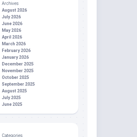
Archives
August 2026
July 2026
June 2026
May 2026
April 2026
March 2026
February 2026
January 2026
December 2025
November 2025
October 2025
September 2025
August 2025
July 2025
June 2025
Categories