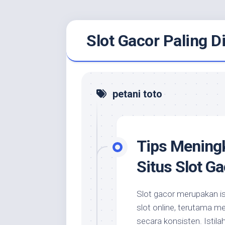
Skip
Slot Gacor Paling 
to
content
petani toto
Tips Mening
Situs Slot G
Slot gacor merupakan is
slot online, terutama 
secara konsisten. Istil