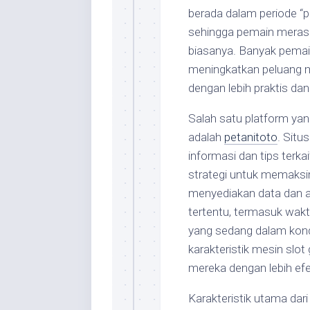
berada dalam periode “
sehingga pemain merasa
biasanya. Banyak pemai
meningkatkan peluang 
dengan lebih praktis dan
Salah satu platform yan
adalah
petanitoto
. Situ
informasi dan tips terka
strategi untuk memaks
menyediakan data dan a
tertentu, termasuk wak
yang sedang dalam kond
karakteristik mesin slo
mereka dengan lebih efek
Karakteristik utama dar