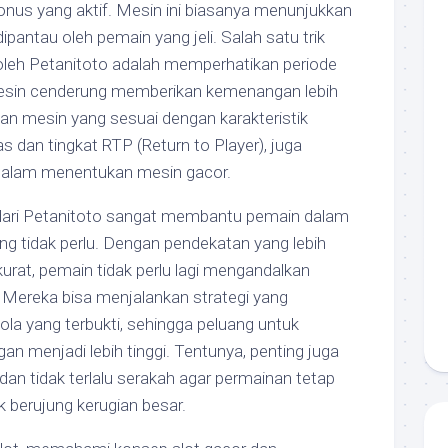
nus yang aktif. Mesin ini biasanya menunjukkan
dipantau oleh pemain yang jeli. Salah satu trik
 oleh Petanitoto adalah memperhatikan periode
mesin cenderung memberikan kemenangan lebih
lihan mesin yang sesuai dengan karakteristik
itas dan tingkat RTP (Return to Player), juga
 dalam menentukan mesin gacor.
dari Petanitoto sangat membantu pemain dalam
ng tidak perlu. Dengan pendekatan yang lebih
kurat, pemain tidak perlu lagi mengandalkan
Mereka bisa menjalankan strategi yang
ola yang terbukti, sehingga peluang untuk
 menjadi lebih tinggi. Tentunya, penting juga
an tidak terlalu serakah agar permainan tetap
 berujung kerugian besar.