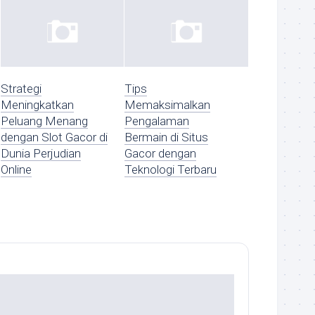
Strategi
Tips
Meningkatkan
Memaksimalkan
Peluang Menang
Pengalaman
dengan Slot Gacor di
Bermain di Situs
Dunia Perjudian
Gacor dengan
Online
Teknologi Terbaru