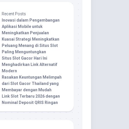
Recent Posts
Inovasi dalam Pengembangan
Aplikasi Mobile untuk
Meningkatkan Penjualan
Kuasai Strategi Meningkatkan
Peluang Menang di Situs Slot
Paling Menguntungkan
Situs Slot Gacor Hari Ini
Menghadirkan Link Alternatif
Modern
Rasakan Keuntungan Melimpah
dari Slot Gacor Thailand yang
Membayar dengan Mudah
Link Slot Terbaru 2026 dengan
Nominal Deposit QRIS Ringan