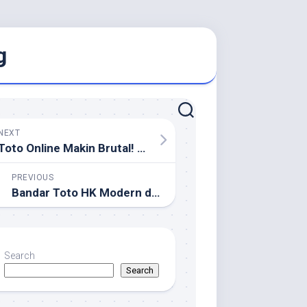
g
NEXT
Toto Online Makin Brutal! Cara Main Cerdas Biar Peluang Menang Meledak
PREVIOUS
Bandar Toto HK Modern dengan Sistem Bo Togel Terbaru
Search
Search